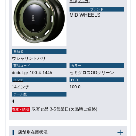
MID(マルカ)
ブランド
MID WHEELS
商品名
ウシャリントバリ
商品コード
カラー
dodut-gr-100-4-1445
セミグロスODグリーン
インチ
PCD
14インチ
100.0
ホール数
4
取寄せ品 3-5営業日(欠品時ご連絡)
在庫・納期
店舗別在庫状況