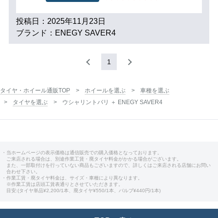
投稿日：2025年11月23日
ブランド：ENEGY SAVER4
1
タイヤ・ホイール通販TOP
ホイールを選ぶ
車種を選ぶ
タイヤを選ぶ
ウシャリントバリ ＋ ENEGY SAVER4
・当ホームページの表示価格は通信販売での購入価格となっております。
ご来店される場合は、別途作業工賃・廃タイヤ料金がかかる場合がございます。
また、一部取付けを行っていない商品もございますので、詳しくはご来店される店舗にお問い
合わせ下さい。
・作業工賃・廃タイヤ料金は、サイズ・車種により異なります。
※作業工賃は店頭工賃表通りとさせていただきます。
目安:(タイヤ単品¥2,200/1本、廃タイヤ¥550/1本、バルブ¥440円/1本)