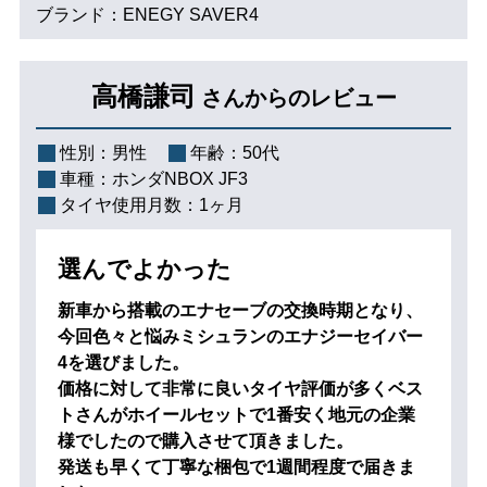
ブランド：ENEGY SAVER4
高橋謙司
さんからのレビュー
性別：
男性
年齢：
50代
車種：
ホンダNBOX JF3
タイヤ使用月数：
1ヶ月
選んでよかった
新車から搭載のエナセーブの交換時期となり、
今回色々と悩みミシュランのエナジーセイバー
4を選びました。
価格に対して非常に良いタイヤ評価が多くベス
トさんがホイールセットで1番安く地元の企業
様でしたので購入させて頂きました。
発送も早くて丁寧な梱包で1週間程度で届きま