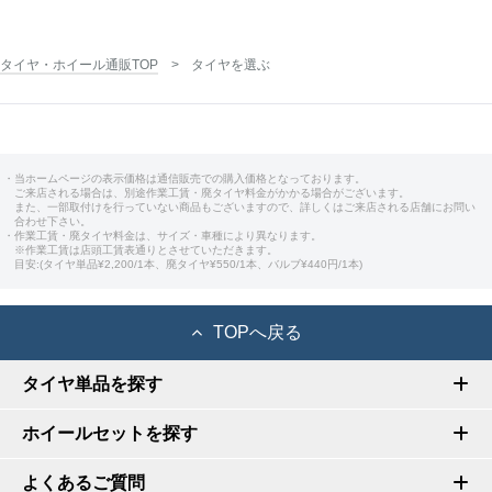
タイヤ・ホイール通販TOP
タイヤを選ぶ
・当ホームページの表示価格は通信販売での購入価格となっております。
ご来店される場合は、別途作業工賃・廃タイヤ料金がかかる場合がございます。
また、一部取付けを行っていない商品もございますので、詳しくはご来店される店舗にお問い
合わせ下さい。
・作業工賃・廃タイヤ料金は、サイズ・車種により異なります。
※作業工賃は店頭工賃表通りとさせていただきます。
目安:(タイヤ単品¥2,200/1本、廃タイヤ¥550/1本、バルブ¥440円/1本)
TOPへ戻る
タイヤ単品を探す
ホイールセットを探す
よくあるご質問