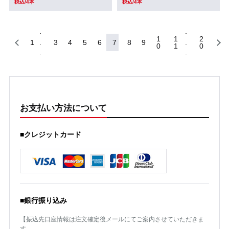
税込/4本
税込/4本
1
1
2
1
3
4
5
6
7
8
9
0
1
0
お支払い方法について
■クレジットカード
■銀行振り込み
【振込先口座情報は注文確定後メールにてご案内させていただきま
す。