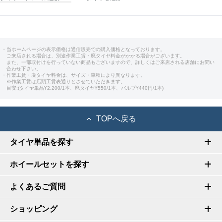
・当ホームページの表示価格は通信販売での購入価格となっております。
ご来店される場合は、別途作業工賃・廃タイヤ料金がかかる場合がございます。
また、一部取付けを行っていない商品もございますので、詳しくはご来店される店舗にお問い
合わせ下さい。
・作業工賃・廃タイヤ料金は、サイズ・車種により異なります。
※作業工賃は店頭工賃表通りとさせていただきます。
目安:(タイヤ単品¥2,200/1本、廃タイヤ¥550/1本、バルブ¥440円/1本)
TOPへ戻る
タイヤ単品を探す
ホイールセットを探す
よくあるご質問
ショッピング