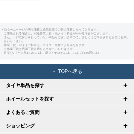
・当ホームページの表示価格は通信販売での購入価格となっております。
ご来店される場合は、別途作業工賃・廃タイヤ料金がかかる場合がございます。
また、一部取付けを行っていない商品もございますので、詳しくはご来店される店舗にお問い
合わせ下さい。
・作業工賃・廃タイヤ料金は、サイズ・車種により異なります。
※作業工賃は店頭工賃表通りとさせていただきます。
目安:(タイヤ単品¥2,200/1本、廃タイヤ¥550/1本、バルブ¥440円/1本)
TOPへ戻る
タイヤ単品を探す
ホイールセットを探す
よくあるご質問
ショッピング