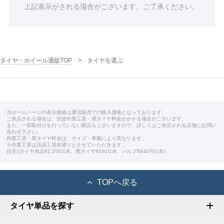
上記表示がされる場合がございます。ご了承ください。
タイヤ・ホイール通販TOP
タイヤを選ぶ
・当ホームページの表示価格は通信販売での購入価格となっております。
ご来店される場合は、別途作業工賃・廃タイヤ料金がかかる場合がございます。
また、一部取付けを行っていない商品もございますので、詳しくはご来店される店舗にお問い
合わせ下さい。
・作業工賃・廃タイヤ料金は、サイズ・車種により異なります。
※作業工賃は店頭工賃表通りとさせていただきます。
目安:(タイヤ単品¥2,200/1本、廃タイヤ¥550/1本、バルブ¥440円/1本)
TOPへ戻る
タイヤ単品を探す