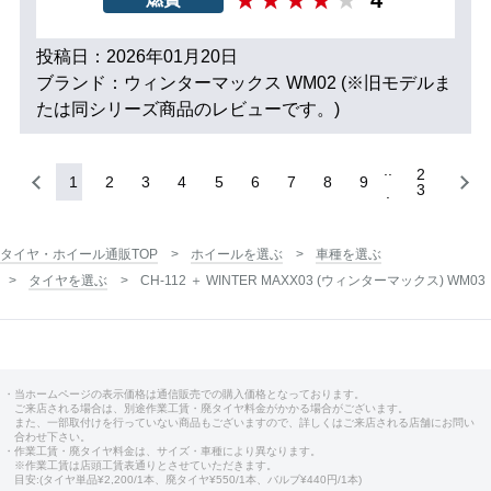
投稿日：2026年01月20日
ブランド：ウィンターマックス WM02 (※旧モデルま
たは同シリーズ商品のレビューです。)
2
1
2
3
4
5
6
7
8
9
3
タイヤ・ホイール通販TOP
ホイールを選ぶ
車種を選ぶ
タイヤを選ぶ
CH-112 ＋ WINTER MAXX03 (ウィンターマックス) WM03
・当ホームページの表示価格は通信販売での購入価格となっております。
ご来店される場合は、別途作業工賃・廃タイヤ料金がかかる場合がございます。
また、一部取付けを行っていない商品もございますので、詳しくはご来店される店舗にお問い
合わせ下さい。
・作業工賃・廃タイヤ料金は、サイズ・車種により異なります。
※作業工賃は店頭工賃表通りとさせていただきます。
目安:(タイヤ単品¥2,200/1本、廃タイヤ¥550/1本、バルブ¥440円/1本)