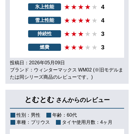
4
氷上性能
4
雪上性能
3
持続性
3
燃費
投稿日：2026年05月09日
ブランド：ウィンターマックス WM02 (※旧モデルま
たは同シリーズ商品のレビューです。)
とむとむ
さんからのレビュー
性別：
男性
年齢：
60代
車種：
プリウス
タイヤ使用月数：
4ヶ月