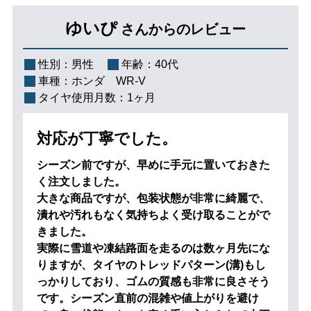
ゆいぴ
さんからのレビュー
性別：
男性
年齢：
40代
車種：
ホンダ WR-V
タイヤ使用月数：
1ヶ月
対応が丁寧でした。
シーズン前ですが、早めに手元に置いておきた
く注文しました。
大きな商品ですが、包装状態が非常に綺麗で、
潰れや汚れもなく気持ちよく受け取ることがで
きました。
実際に雪道や凍結路面を走るのは数ヶ月先にな
りますが、タイヤのトレッドパターン(溝)もし
っかりしており、ゴムの質感も非常に良さそう
です。シーズン直前の混雑や値上がりを避け