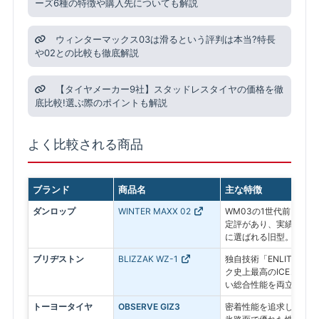
ーズ6種の特徴や購入先についても解説
ウィンターマックス03は滑るという評判は本当?特長
や02との比較も徹底解説
【タイヤメーカー9社】スタッドレスタイヤの価格を徹
底比較!選ぶ際のポイントも解説
よく比較される商品
ブランド
商品名
主な特徴
ダンロップ
WINTER MAXX 02
WM03の1世代前。氷
定評があり、実績ある信
に選ばれる旧型。
ブリヂストン
BLIZZAK WZ-1
独自技術「ENLITEN
ク史上最高のICEコン
い総合性能を両立した最
トーヨータイヤ
OBSERVE GIZ3
密着性能を追求したプレ