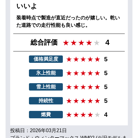
いいよ
装着時点で製造が直近だったのが嬉しい。乾い
た道路での走行性能も良い感じ。
4
総合評価
5
価格満足度
5
氷上性能
5
雪上性能
5
持続性
4
燃費
投稿日：2026年03月21日
ブランド：ウィンターマックス WM02 (※旧モデルま