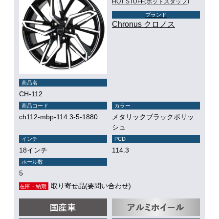
HOT STUFF(ホットスタッフ)
ブランド
Chronus クロノス
商品名
CH-112
商品コード
カラー
ch112-mbp-114.3-5-1880
メタリックブラックポリッ
シュ
インチ
PCD
18インチ
114.3
ホール数
5
取り寄せ品(要問い合わせ)
在庫・納期