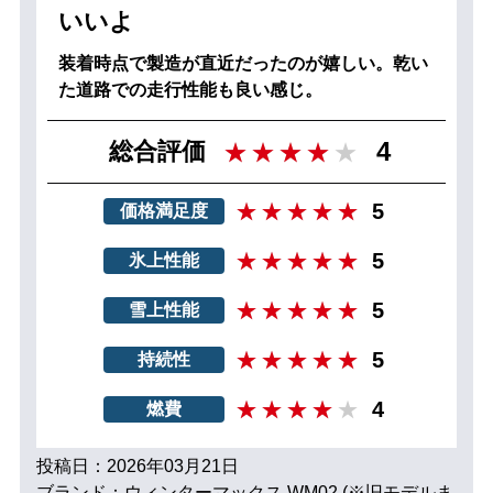
いいよ
装着時点で製造が直近だったのが嬉しい。乾い
た道路での走行性能も良い感じ。
4
総合評価
5
価格満足度
5
氷上性能
5
雪上性能
5
持続性
4
燃費
投稿日：2026年03月21日
ブランド：ウィンターマックス WM02 (※旧モデルま