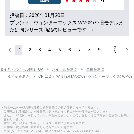
投稿日：2026年01月20日
ブランド：ウィンターマックス WM02 (※旧モデルま
たは同シリーズ商品のレビューです。)
2
1
2
3
4
5
6
7
8
9
3
タイヤ・ホイール通販TOP
ホイールを選ぶ
車種を選ぶ
タイヤを選ぶ
CH-112 ＋ WINTER MAXX03 (ウィンターマックス) WM03
・当ホームページの表示価格は通信販売での購入価格となっております。
ご来店される場合は、別途作業工賃・廃タイヤ料金がかかる場合がございます。
また、一部取付けを行っていない商品もございますので、詳しくはご来店される店舗にお問い
合わせ下さい。
・作業工賃・廃タイヤ料金は、サイズ・車種により異なります。
※作業工賃は店頭工賃表通りとさせていただきます。
目安:(タイヤ単品¥2,200/1本、廃タイヤ¥550/1本、バルブ¥440円/1本)