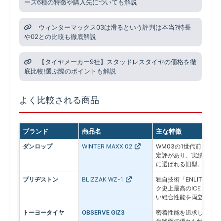
ーズ6種の特徴や購入先についても解説
ウィンターマックス03は滑るという評判は本当?特長
や02との比較も徹底解説
【タイヤメーカー9社】スタッドレスタイヤの価格を徹
底比較!選ぶ際のポイントも解説
よく比較される商品
ブランド
商品名
主な特徴
ダンロップ
WINTER MAXX 02
WM03の1世代前。氷
定評があり、実績ある信
に選ばれる旧型。
ブリヂストン
BLIZZAK WZ-1
独自技術「ENLITEN
ク史上最高のICEコン
い総合性能を両立した最
トーヨータイヤ
OBSERVE GIZ3
密着性能を追求したプレ