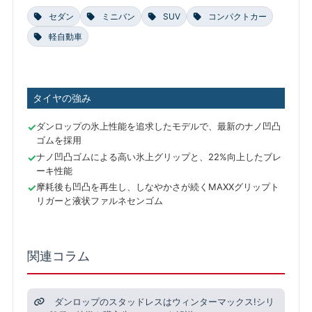
セダン
ミニバン
SUV
コンパクトカー
軽自動車
タイヤの強み
ダンロップの氷上性能を追求したモデルで、最新のナノ凹凸
ゴムを採用
ナノ凹凸ゴムによる高い氷上グリップと、22%向上したブレ
ーキ性能
摩耗後も凹凸を再生し、しなやかさが続くMAXXグリップト
リガーと液状ファルネセンゴム
関連コラム
ダンロップのスタッドレスはウィンターマックス!シリ