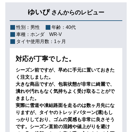
ゆいぴ
さんからのレビュー
性別：
男性
年齢：
40代
車種：
ホンダ WR-V
タイヤ使用月数：
1ヶ月
対応が丁寧でした。
シーズン前ですが、早めに手元に置いておきた
く注文しました。
大きな商品ですが、包装状態が非常に綺麗で、
潰れや汚れもなく気持ちよく受け取ることがで
きました。
実際に雪道や凍結路面を走るのは数ヶ月先にな
りますが、タイヤのトレッドパターン(溝)もし
っかりしており、ゴムの質感も非常に良さそう
です。シーズン直前の混雑や値上がりを避け