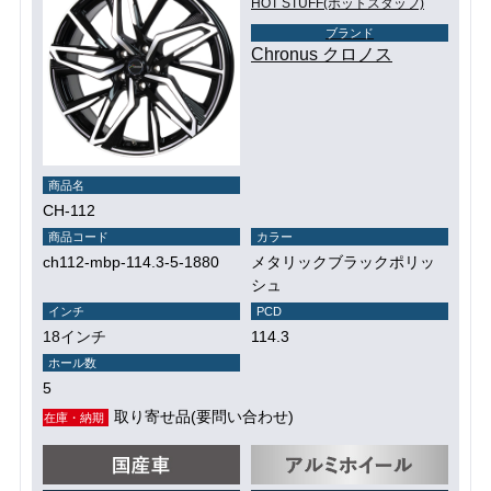
HOT STUFF(ホットスタッフ)
ブランド
Chronus クロノス
商品名
CH-112
商品コード
カラー
ch112-mbp-114.3-5-1880
メタリックブラックポリッ
シュ
インチ
PCD
18インチ
114.3
ホール数
5
取り寄せ品(要問い合わせ)
在庫・納期