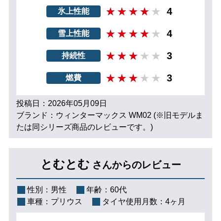
4
氷上性能
4
雪上性能
3
持続性
3
燃費
投稿日：2026年05月09日
ブランド：ウィンターマックス WM02 (※旧モデルま
たは同シリーズ商品のレビューです。)
とむとむ
さんからのレビュー
性別：
男性
年齢：
60代
車種：
プリウス
タイヤ使用月数：
4ヶ月