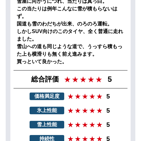
雪屋に向かうにつれ、当たりは真っ白。
この当たりは例年こんなに雪が積もらないは
ず。
国道も雪のわだちが出来、のろのろ運転。
しかしSUV向けのこのタイヤ、全く普通に走れ
ました。
雪山への道も同じような道で、うっすら積もっ
た上も横滑りも無く前え進みます。
買っといて良かった。
5
総合評価
5
価格満足度
5
氷上性能
5
雪上性能
5
持続性