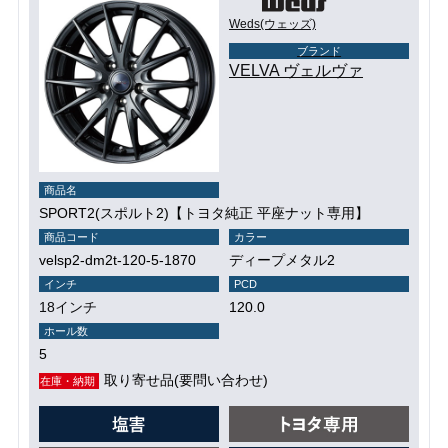
Weds(ウェッズ)
ブランド
VELVA ヴェルヴァ
商品名
SPORT2(スポルト2)【トヨタ純正 平座ナット専用】
商品コード
カラー
velsp2-dm2t-120-5-1870
ディープメタル2
インチ
PCD
18インチ
120.0
ホール数
5
取り寄せ品(要問い合わせ)
在庫・納期