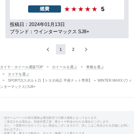
5
燃費
投稿日：2024年01月13日
ブランド：ウインターマックス SJ8+
1
2
タイヤ・ホイール通販TOP
ホイールを選ぶ
車種を選ぶ
タイヤを選ぶ
SPORT2(スポルト2)【トヨタ純正 平座ナット専用】 ＋ WINTER MAXX (ウィ
ンターマックス) SJ8+
・当ホームページの表示価格は通信販売での購入価格となっております。
ご来店される場合は、別途作業工賃・廃タイヤ料金がかかる場合がございます。
また、一部取付けを行っていない商品もございますので、詳しくはご来店される店舗にお問い
合わせ下さい。
・作業工賃・廃タイヤ料金は、サイズ・車種により異なります。