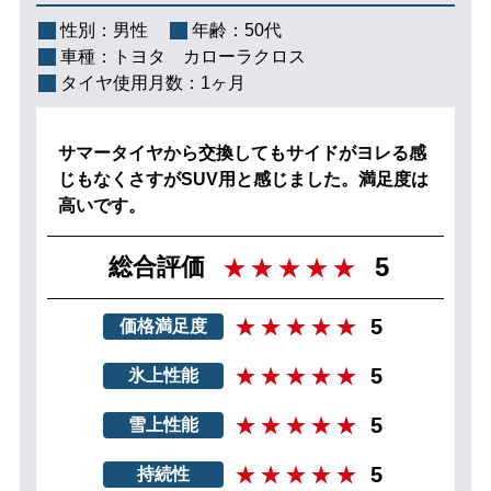
性別：
男性
年齢：
50代
車種：
トヨタ カローラクロス
タイヤ使用月数：
1ヶ月
サマータイヤから交換してもサイドがヨレる感
じもなくさすがSUV用と感じました。満足度は
高いです。
5
総合評価
5
価格満足度
5
氷上性能
5
雪上性能
5
持続性