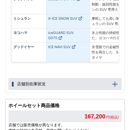
制動・旋回性能を追求し
ンの SUV 専用スタッド
ミシュラン
X-ICE SNOW SUV
摩耗しても高い制動力が
ュランの SUV 専用ス
ヨコハマ
iceGUARD SUV
氷上性能の持続性と燃費
G075
た、ヨコハマの SUV 
グッドイヤー
ICE NAVI SUV
氷雪路での走破性とドラ
性を両立した、SUV専
タイヤ
店舗別在庫状況
ホイールセット商品価格
167,200
円(税込)
店舗では販売価格が異なります。