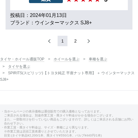
投稿日：2024年01月13日
ブランド：ウインターマックス SJ8+
1
2
タイヤ・ホイール通販TOP
ホイールを選ぶ
車種を選ぶ
タイヤを選ぶ
SPIRITS(スピリッツ)【トヨタ純正 平座ナット専用】 ＋ ウインターマックス
SJ8+
・当ホームページの表示価格は通信販売での購入価格となっております。
ご来店される場合は、別途作業工賃・廃タイヤ料金がかかる場合がございます。
また、一部取付けを行っていない商品もございますので、詳しくはご来店される店舗にお問い
合わせ下さい。
・作業工賃・廃タイヤ料金は、サイズ・車種により異なります。
※作業工賃は店頭工賃表通りとさせていただきます。
目安:(タイヤ単品¥2,200/1本、廃タイヤ¥550/1本、バルブ¥440円/1本)