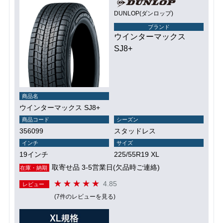
DUNLOP(ダンロップ)
ブランド
ウインターマックス
SJ8+
商品名
ウインターマックス SJ8+
商品コード
シーズン
356099
スタッドレス
インチ
サイズ
19インチ
225/55R19 XL
取寄せ品 3-5営業日(欠品時ご連絡)
在庫・納期
4.85
レビュー
(7件のレビューを見る)