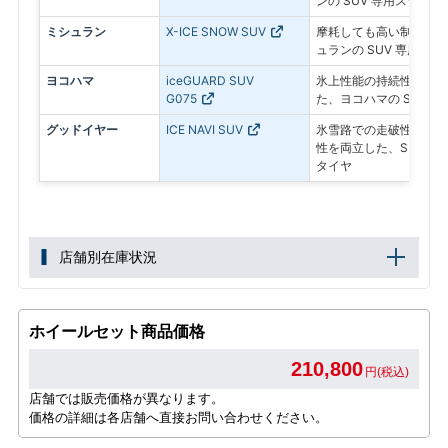
ンの SUV 専用スタッド
ミシュラン
X-ICE SNOW SUV
摩耗しても高い制動力が
ュランの SUV 専用ス
ヨコハマ
iceGUARD SUV
氷上性能の持続性と燃費
G075
た、ヨコハマの SUV 
グッドイヤー
ICE NAVI SUV
氷雪路での走破性とドラ
性を両立した、SUV専
タイヤ
店舗別在庫状況
ホイールセット商品価格
210,800
円(税込)
店舗では販売価格が異なります。
価格の詳細は各店舗へ直接お問い合わせください。