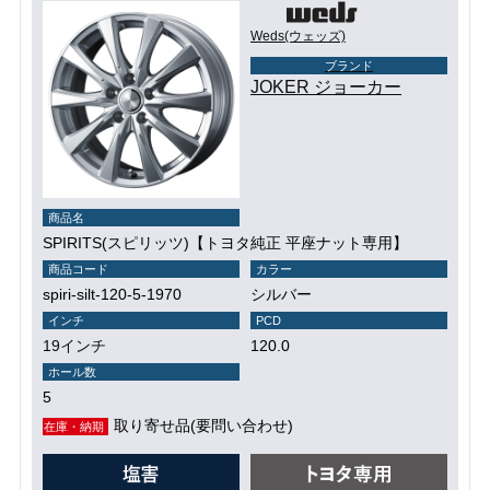
Weds(ウェッズ)
ブランド
JOKER ジョーカー
商品名
SPIRITS(スピリッツ)【トヨタ純正 平座ナット専用】
商品コード
カラー
spiri-silt-120-5-1970
シルバー
インチ
PCD
19インチ
120.0
ホール数
5
取り寄せ品(要問い合わせ)
在庫・納期