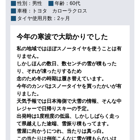
性別：
男性
年齢：
60代
車種：
トヨタ カローラクロス
タイヤ使用月数：
2ヶ月
今年の寒波で大助かりでした
私の地域ではほぼスノータイヤを使うことは有
りません。
しかしほんの数日、数センチの雪が積もった
り、それが凍ったりするため
念のため冬の時期は履き替えています。
今年のカンパはスノータイヤを買ったかいが有
りました。
天気予報では日本海側で大雪の情報、そんな中
レジャーで日帰りスキーの予定。
出発時は1度程度の低温、しかししばらく走っ
て県越えした途端、雪振り積もってます。
雪屋に向かうにつれ、当たりは真っ白。
この当たりは例年こんなに雪が積もらないは