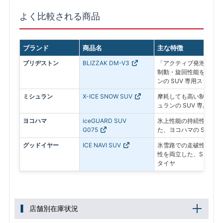
よく比較される商品
ブランド
商品名
主な特徴
ブリヂストン
BLIZZAK DM-V3
「アクティブ発泡ゴム 
制動・旋回性能を追求し
ンの SUV 専用スタッド
ミシュラン
X-ICE SNOW SUV
摩耗しても高い制動力が
ュランの SUV 専用ス
ヨコハマ
iceGUARD SUV
氷上性能の持続性と燃費
G075
た、ヨコハマの SUV 
グッドイヤー
ICE NAVI SUV
氷雪路での走破性とドラ
性を両立した、SUV専
タイヤ
店舗別在庫状況