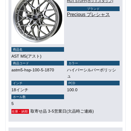
HOT STUFF(ホットスタッフ)
ブランド
Precious プレシャス
商品名
AST M5(アスト)
商品コード
カラー
astm5-hsp-100-5-1870
ハイパーシルバーポリッシ
ュ
インチ
PCD
18インチ
100.0
ホール数
5
取寄せ品 3-5営業日(欠品時ご連絡)
在庫・納期