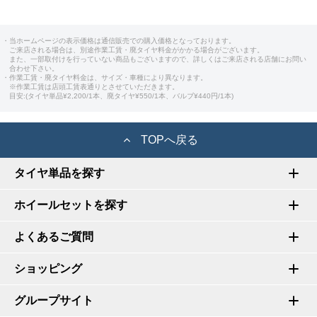
・当ホームページの表示価格は通信販売での購入価格となっております。
ご来店される場合は、別途作業工賃・廃タイヤ料金がかかる場合がございます。
また、一部取付けを行っていない商品もございますので、詳しくはご来店される店舗にお問い
合わせ下さい。
・作業工賃・廃タイヤ料金は、サイズ・車種により異なります。
※作業工賃は店頭工賃表通りとさせていただきます。
目安:(タイヤ単品¥2,200/1本、廃タイヤ¥550/1本、バルブ¥440円/1本)
TOPへ戻る
タイヤ単品を探す
ホイールセットを探す
よくあるご質問
ショッピング
グループサイト