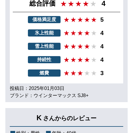
4
総合評価
5
価格満足度
4
氷上性能
4
雪上性能
4
持続性
3
燃費
投稿日：2025年01月03日
ブランド：ウインターマックス SJ8+
K
さんからのレビュー