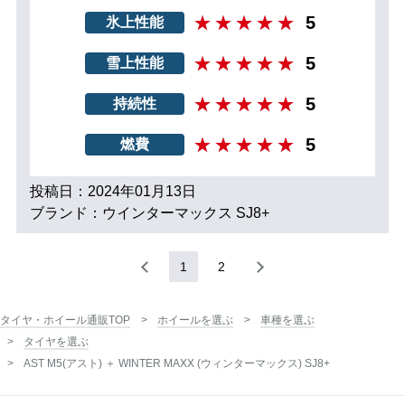
5
氷上性能
5
雪上性能
5
持続性
5
燃費
投稿日：2024年01月13日
ブランド：ウインターマックス SJ8+
1
2
タイヤ・ホイール通販TOP
ホイールを選ぶ
車種を選ぶ
タイヤを選ぶ
AST M5(アスト) ＋ WINTER MAXX (ウィンターマックス) SJ8+