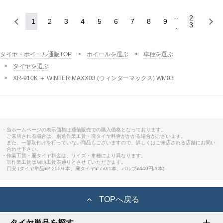
2
1
2
3
4
5
6
7
8
9
3
タイヤ・ホイール通販TOP
ホイールを選ぶ
車種を選ぶ
タイヤを選ぶ
XR-910K ＋ WINTER MAXX03 (ウィンターマックス) WM03
・当ホームページの表示価格は通信販売での購入価格となっております。
ご来店される場合は、別途作業工賃・廃タイヤ料金がかかる場合がございます。
また、一部取付けを行っていない商品もございますので、詳しくはご来店される店舗にお問い
合わせ下さい。
・作業工賃・廃タイヤ料金は、サイズ・車種により異なります。
※作業工賃は店頭工賃表通りとさせていただきます。
目安:(タイヤ単品¥2,200/1本、廃タイヤ¥550/1本、バルブ¥440円/1本)
TOPへ戻る
タイヤ単品を探す