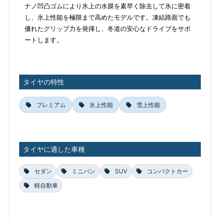
ナノ凹凸ゴムにより氷上の水膜を素早く除去して氷に密着
し、氷上性能を極限まで高めたモデルです。凍結路面でも
優れたグリップ力を発揮し、冬道の安心なドライブをサポ
ートします。
タイヤの特性
プレミアム
氷上性能
雪上性能
タイヤに適した車種
セダン
ミニバン
SUV
コンパクトカー
軽自動車