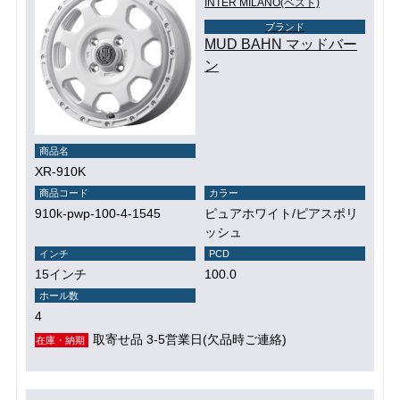
INTER MILANO(ベスト)
ブランド
MUD BAHN マッドバー
ン
商品名
XR-910K
商品コード
カラー
910k-pwp-100-4-1545
ピュアホワイト/ピアスポリ
ッシュ
インチ
PCD
15インチ
100.0
ホール数
4
取寄せ品 3-5営業日(欠品時ご連絡)
在庫・納期