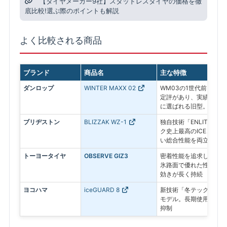
【タイヤメーカー9社】スタッドレスタイヤの価格を徹
底比較!選ぶ際のポイントも解説
よく比較される商品
ブランド
商品名
主な特徴
ダンロップ
WINTER MAXX 02
WM03の1世代前。氷
定評があり、実績ある信
に選ばれる旧型。
ブリヂストン
BLIZZAK WZ-1
独自技術「ENLITEN
ク史上最高のICEコン
い総合性能を両立した最
トーヨータイヤ
OBSERVE GIZ3
密着性能を追求したプレ
氷路面で優れた性能を発
効きが長く持続
ヨコハマ
iceGUARD 8
新技術「冬テック」で氷
モデル。長期使用後も氷
抑制