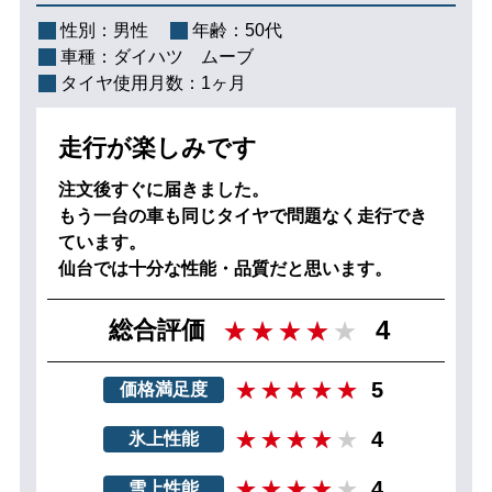
性別：
男性
年齢：
50代
車種：
ダイハツ ムーブ
タイヤ使用月数：
1ヶ月
走行が楽しみです
注文後すぐに届きました。
もう一台の車も同じタイヤで問題なく走行でき
ています。
仙台では十分な性能・品質だと思います。
4
総合評価
5
価格満足度
4
氷上性能
4
雪上性能