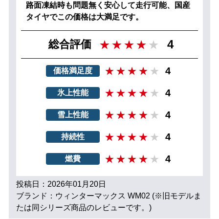
路面凍結時も問題無く安心して走行可能、国産
タイヤでこの価格は大満足です。
4
総合評価
4
価格満足度
4
氷上性能
4
雪上性能
4
持続性
4
燃費
投稿日：2026年01月20日
ブランド：ウィンターマックス WM02 (※旧モデルま
たは同シリーズ商品のレビューです。)