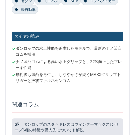
セダン
ミニバン
SUV
コンパクトカー
軽自動車
タイヤの強み
ダンロップの氷上性能を追求したモデルで、最新のナノ凹凸
ゴムを採用
ナノ凹凸ゴムによる高い氷上グリップと、22%向上したブレ
ーキ性能
摩耗後も凹凸を再生し、しなやかさが続くMAXXグリップト
リガーと液状ファルネセンゴム
関連コラム
ダンロップのスタッドレスはウィンターマックス!シリ
ーズ6種の特徴や購入先についても解説