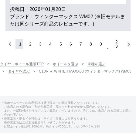
投稿日：2026年01月20日
ブランド：ウィンターマックス WM02 (※旧モデルま
たは同シリーズ商品のレビューです。)
2
1
2
3
4
5
6
7
8
9
3
タイヤ・ホイール通販TOP
ホイールを選ぶ
車種を選ぶ
タイヤを選ぶ
C10R ＋ WINTER MAXX03 (ウィンターマックス) WM03
・当ホームページの表示価格は通信販売での購入価格となっております。
ご来店される場合は、別途作業工賃・廃タイヤ料金がかかる場合がございます。
また、一部取付けを行っていない商品もございますので、詳しくはご来店される店舗にお問い
合わせ下さい。
・作業工賃・廃タイヤ料金は、サイズ・車種により異なります。
※作業工賃は店頭工賃表通りとさせていただきます。
目安:(タイヤ単品¥2,200/1本、廃タイヤ¥550/1本、バルブ¥440円/1本)