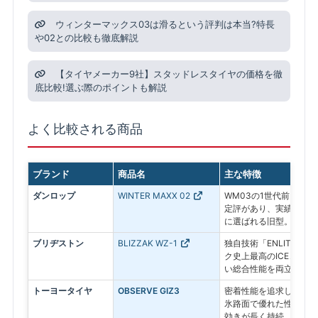
ウィンターマックス03は滑るという評判は本当?特長
や02との比較も徹底解説
【タイヤメーカー9社】スタッドレスタイヤの価格を徹
底比較!選ぶ際のポイントも解説
よく比較される商品
ブランド
商品名
主な特徴
ダンロップ
WINTER MAXX 02
WM03の1世代前。氷
定評があり、実績ある信
に選ばれる旧型。
ブリヂストン
BLIZZAK WZ-1
独自技術「ENLITEN
ク史上最高のICEコン
い総合性能を両立した最
トーヨータイヤ
OBSERVE GIZ3
密着性能を追求したプレ
氷路面で優れた性能を発
効きが長く持続