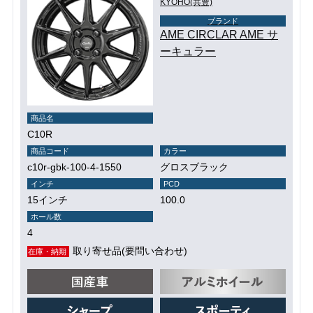
KYOHO(共豊)
ブランド
AME CIRCLAR AME サ
ーキュラー
商品名
C10R
商品コード
カラー
c10r-gbk-100-4-1550
グロスブラック
インチ
PCD
15インチ
100.0
ホール数
4
取り寄せ品(要問い合わせ)
在庫・納期