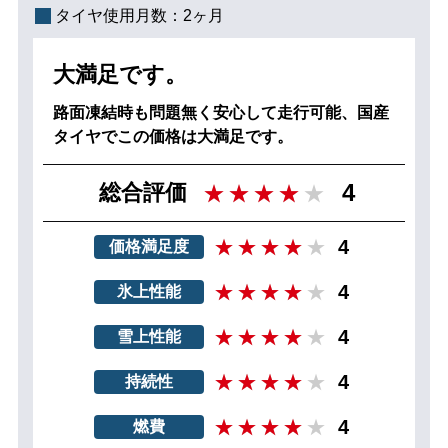
タイヤ使用月数：
2ヶ月
大満足です。
路面凍結時も問題無く安心して走行可能、国産
タイヤでこの価格は大満足です。
4
総合評価
4
価格満足度
4
氷上性能
4
雪上性能
4
持続性
4
燃費