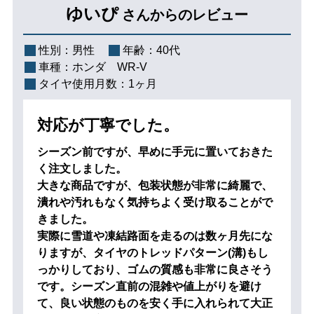
ゆいぴ
さんからのレビュー
性別：
男性
年齢：
40代
車種：
ホンダ WR-V
タイヤ使用月数：
1ヶ月
対応が丁寧でした。
シーズン前ですが、早めに手元に置いておきた
く注文しました。
大きな商品ですが、包装状態が非常に綺麗で、
潰れや汚れもなく気持ちよく受け取ることがで
きました。
実際に雪道や凍結路面を走るのは数ヶ月先にな
りますが、タイヤのトレッドパターン(溝)もし
っかりしており、ゴムの質感も非常に良さそう
です。シーズン直前の混雑や値上がりを避け
て、良い状態のものを安く手に入れられて大正