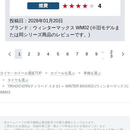
4
燃費
投稿日：2026年01月20日
ブランド：ウィンターマックス WM02 (※旧モデルま
たは同シリーズ商品のレビューです。)
2
1
2
3
4
5
6
7
8
9
3
タイヤ・ホイール通販TOP
ホイールを選ぶ
車種を選ぶ
タイヤを選ぶ
TIRADO IOTA(ティラード イオタ) ＋ WINTER MAXX03 (ウィンターマックス)
WM03
・当ホームページの表示価格は通信販売での購入価格となっております。
ご来店される場合は、別途作業工賃・廃タイヤ料金がかかる場合がございます。
また、一部取付けを行っていない商品もございますので、詳しくはご来店される店舗にお問い