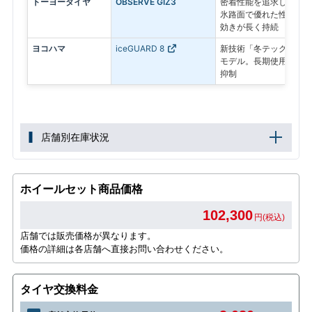
トーヨータイヤ
OBSERVE GIZ3
密着性能を追求したプレ
氷路面で優れた性能を発
効きが長く持続
ヨコハマ
iceGUARD 8
新技術「冬テック」で氷
モデル。長期使用後も氷
抑制
店舗別在庫状況
ホイールセット商品価格
102,300
円(税込)
店舗では販売価格が異なります。
価格の詳細は各店舗へ直接お問い合わせください。
タイヤ交換料金