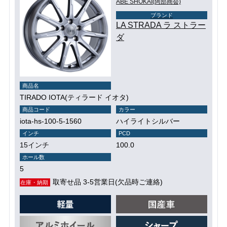
ABE SHOKAI(阿部商会)
ブランド
LA STRADA ラ ストラー
ダ
商品名
TIRADO IOTA(ティラード イオタ)
商品コード
カラー
iota-hs-100-5-1560
ハイライトシルバー
インチ
PCD
15インチ
100.0
ホール数
5
取寄せ品 3-5営業日(欠品時ご連絡)
在庫・納期