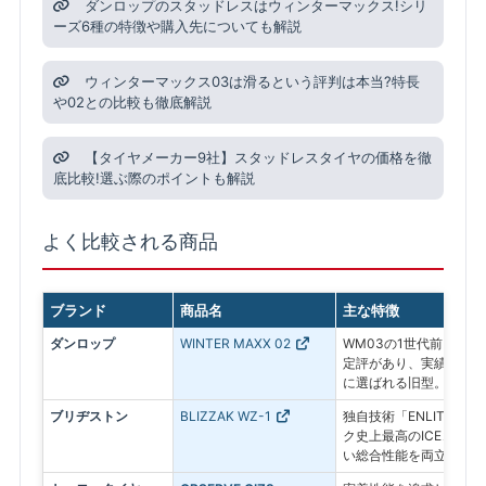
ダンロップのスタッドレスはウィンターマックス!シリ
ーズ6種の特徴や購入先についても解説
ウィンターマックス03は滑るという評判は本当?特長
や02との比較も徹底解説
【タイヤメーカー9社】スタッドレスタイヤの価格を徹
底比較!選ぶ際のポイントも解説
よく比較される商品
ブランド
商品名
主な特徴
ダンロップ
WINTER MAXX 02
WM03の1世代前。氷
定評があり、実績ある信
に選ばれる旧型。
ブリヂストン
BLIZZAK WZ-1
独自技術「ENLITEN
ク史上最高のICEコン
い総合性能を両立した最