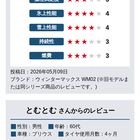
4
氷上性能
4
雪上性能
3
持続性
3
燃費
投稿日：2026年05月09日
ブランド：ウィンターマックス WM02 (※旧モデルま
たは同シリーズ商品のレビューです。)
とむとむ
さんからのレビュー
性別：
男性
年齢：
60代
車種：
プリウス
タイヤ使用月数：
4ヶ月