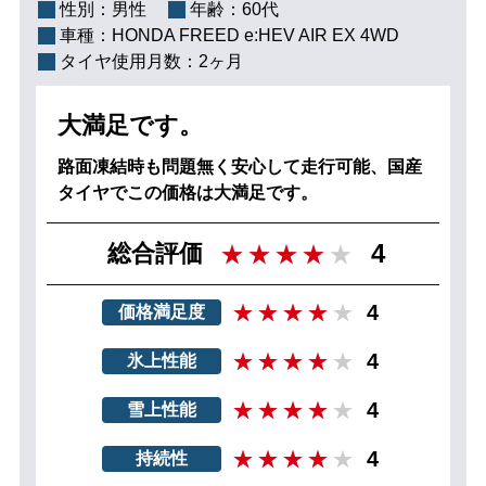
性別：
男性
年齢：
60代
車種：
HONDA FREED e:HEV AIR EX 4WD
タイヤ使用月数：
2ヶ月
大満足です。
路面凍結時も問題無く安心して走行可能、国産
タイヤでこの価格は大満足です。
4
総合評価
4
価格満足度
4
氷上性能
4
雪上性能
4
持続性