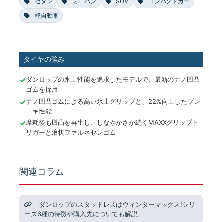
セダン
ミニバン
SUV
コンパクトカー
軽自動車
タイヤの強み
ダンロップの氷上性能を追求したモデルで、最新のナノ凹凸
ゴムを採用
ナノ凹凸ゴムによる高い氷上グリップと、22%向上したブレ
ーキ性能
摩耗後も凹凸を再生し、しなやかさが続くMAXXグリップト
リガーと液状ファルネセンゴム
関連コラム
ダンロップのスタッドレスはウィンターマックス!シリ
ーズ6種の特徴や購入先についても解説