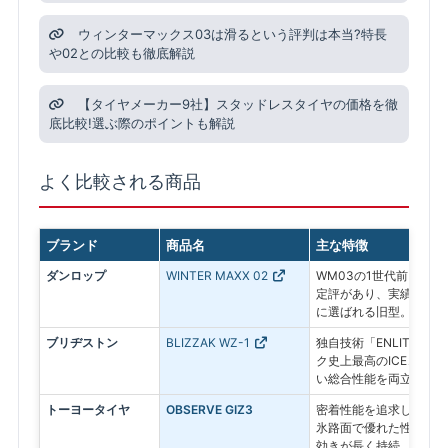
ウィンターマックス03は滑るという評判は本当?特長
や02との比較も徹底解説
【タイヤメーカー9社】スタッドレスタイヤの価格を徹
底比較!選ぶ際のポイントも解説
よく比較される商品
ブランド
商品名
主な特徴
ダンロップ
WINTER MAXX 02
WM03の1世代前。氷
定評があり、実績ある信
に選ばれる旧型。
ブリヂストン
BLIZZAK WZ-1
独自技術「ENLITEN
ク史上最高のICEコン
い総合性能を両立した最
トーヨータイヤ
OBSERVE GIZ3
密着性能を追求したプレ
氷路面で優れた性能を発
効きが長く持続