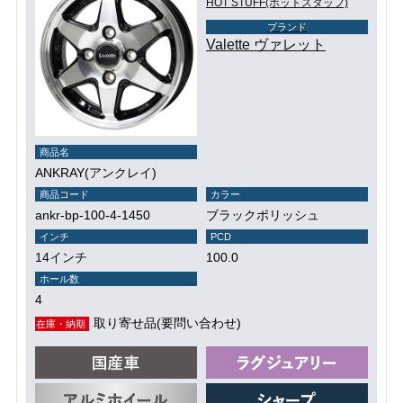
HOT STUFF(ホットスタッフ)
ブランド
Valette ヴァレット
商品名
ANKRAY(アンクレイ)
商品コード
カラー
ankr-bp-100-4-1450
ブラックポリッシュ
インチ
PCD
14インチ
100.0
ホール数
4
取り寄せ品(要問い合わせ)
在庫・納期