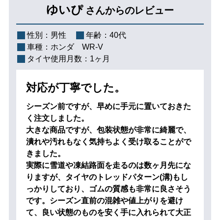
ゆいぴ
さんからのレビュー
性別：
男性
年齢：
40代
車種：
ホンダ WR-V
タイヤ使用月数：
1ヶ月
対応が丁寧でした。
シーズン前ですが、早めに手元に置いておきた
く注文しました。
大きな商品ですが、包装状態が非常に綺麗で、
潰れや汚れもなく気持ちよく受け取ることがで
きました。
実際に雪道や凍結路面を走るのは数ヶ月先にな
りますが、タイヤのトレッドパターン(溝)もし
っかりしており、ゴムの質感も非常に良さそう
です。シーズン直前の混雑や値上がりを避け
て、良い状態のものを安く手に入れられて大正