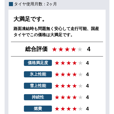
タイヤ使用月数：
2ヶ月
大満足です。
路面凍結時も問題無く安心して走行可能、国産
タイヤでこの価格は大満足です。
4
総合評価
4
価格満足度
4
氷上性能
4
雪上性能
4
持続性
4
燃費