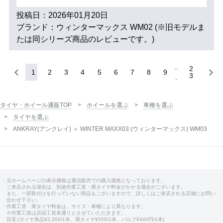
投稿日：2026年01月20日
ブランド：ウィンターマックス WM02 (※旧モデルま
たは同シリーズ商品のレビューです。)
2
1
2
3
4
5
6
7
8
9
3
タイヤ・ホイール通販TOP
ホイールを選ぶ
車種を選ぶ
タイヤを選ぶ
ANKRAY(アンクレイ) ＋ WINTER MAXX03 (ウィンターマックス) WM03
・当ホームページの表示価格は通信販売での購入価格となっております。
ご来店される場合は、別途作業工賃・廃タイヤ料金がかかる場合がございます。
また、一部取付けを行っていない商品もございますので、詳しくはご来店される店舗にお問い
合わせ下さい。
・作業工賃・廃タイヤ料金は、サイズ・車種により異なります。
※作業工賃は店頭工賃表通りとさせていただきます。
目安:(タイヤ単品¥2,200/1本、廃タイヤ¥550/1本、バルブ¥440円/1本)