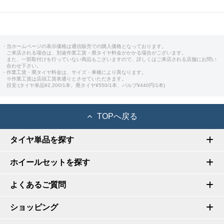
・当ホームページの表示価格は通信販売での購入価格となっております。
ご来店される場合は、別途作業工賃・廃タイヤ料金がかかる場合がございます。
また、一部取付けを行っていない商品もございますので、詳しくはご来店される店舗にお問い
合わせ下さい。
・作業工賃・廃タイヤ料金は、サイズ・車種により異なります。
※作業工賃は店頭工賃表通りとさせていただきます。
目安:(タイヤ単品¥2,200/1本、廃タイヤ¥550/1本、バルブ¥440円/1本)
TOPへ戻る
タイヤ単品を探す
ホイールセットを探す
よくあるご質問
ショッピング