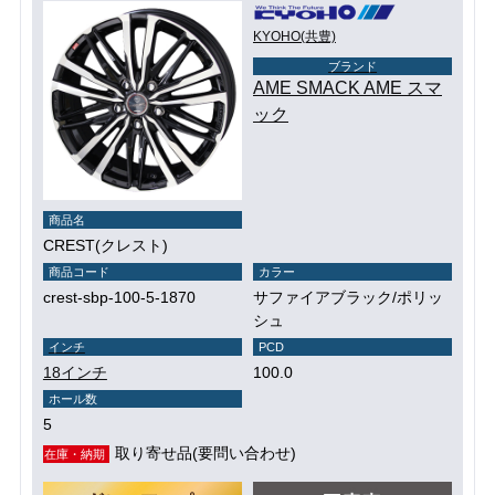
KYOHO(共豊)
ブランド
AME SMACK AME スマ
ック
商品名
CREST(クレスト)
商品コード
カラー
crest-sbp-100-5-1870
サファイアブラック/ポリッ
シュ
インチ
PCD
18インチ
100.0
ホール数
5
取り寄せ品(要問い合わせ)
在庫・納期