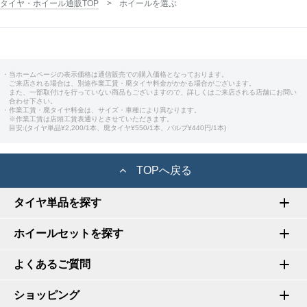
タイヤ・ホイール通販TOP
ホイールを選ぶ
・当ホームページの表示価格は通信販売での購入価格となっております。
ご来店される場合は、別途作業工賃・廃タイヤ料金がかかる場合がございます。
また、一部取付けを行っていない商品もございますので、詳しくはご来店される店舗にお問い
合わせ下さい。
・作業工賃・廃タイヤ料金は、サイズ・車種により異なります。
※作業工賃は店頭工賃表通りとさせていただきます。
目安:(タイヤ単品¥2,200/1本、廃タイヤ¥550/1本、バルブ¥440円/1本)
TOPへ戻る
タイヤ単品を探す
ホイールセットを探す
よくあるご質問
ショッピング