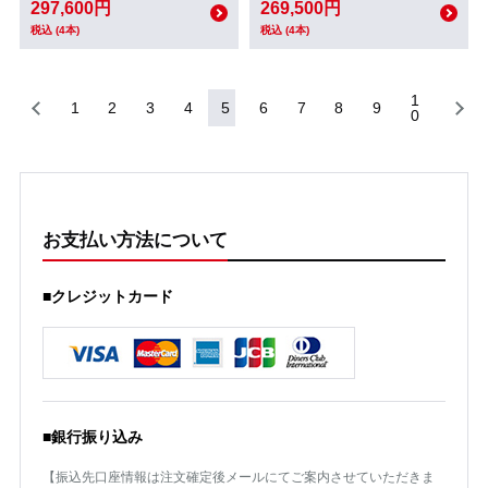
297,600円
269,500円
税込 (4本)
税込 (4本)
1
1
2
3
4
5
6
7
8
9
0
お支払い方法について
■クレジットカード
■銀行振り込み
【振込先口座情報は注文確定後メールにてご案内させていただきま