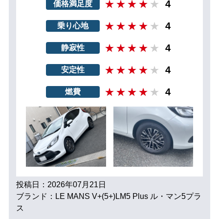
4
価格満足度
4
乗り心地
4
静寂性
4
安定性
4
燃費
投稿日：2026年07月21日
ブランド：LE MANS V+(5+)LM5 Plus ル・マン5プラ
ス