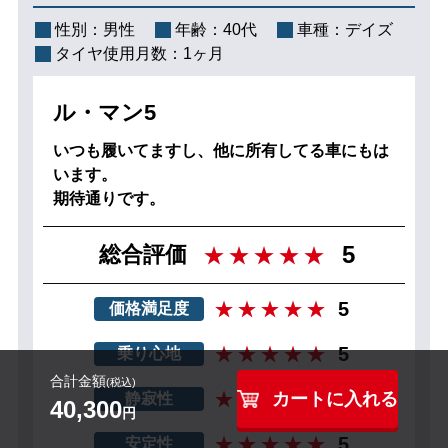
性別：
男性
年齢：
40代
車種：
デイズ
タイヤ使用月数：
1ヶ月
ル・マン5
いつも履いてますし、他に所有してる車にもは
います。
期待通りです。
5
総合評価
5
価格満足度
5
乗り心地
合計金額
(税込)
5
カートに入れる
静寂性
40,300
円
5
安定性