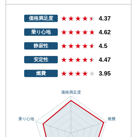
4.37
価格満足度
4.62
乗り心地
4.5
静寂性
4.47
安定性
3.95
燃費