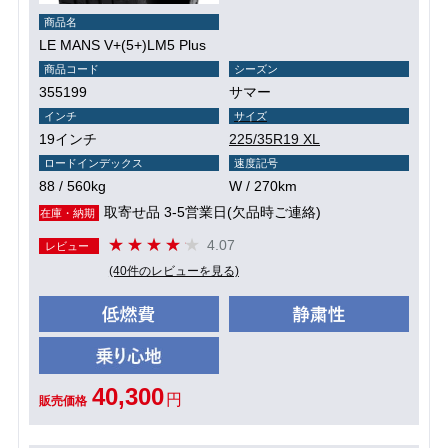
商品名
LE MANS V+(5+)LM5 Plus
商品コード
シーズン
355199
サマー
インチ
サイズ
19インチ
225/35R19 XL
ロードインデックス
速度記号
88 / 560kg
W / 270km
取寄せ品 3-5営業日(欠品時ご連絡)
在庫・納期
4.07
レビュー
(40件のレビューを見る)
40,300
円
販売価格