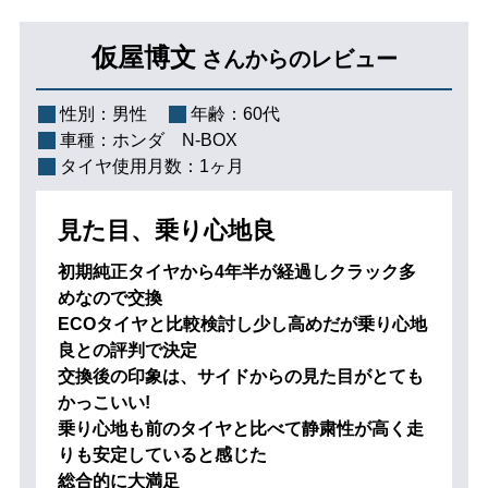
仮屋博文
さんからのレビュー
性別：
男性
年齢：
60代
車種：
ホンダ N-BOX
タイヤ使用月数：
1ヶ月
見た目、乗り心地良
初期純正タイヤから4年半が経過しクラック多
めなので交換
ECOタイヤと比較検討し少し高めだが乗り心地
良との評判で決定
交換後の印象は、サイドからの見た目がとても
かっこいい!
乗り心地も前のタイヤと比べて静粛性が高く走
りも安定していると感じた
総合的に大満足