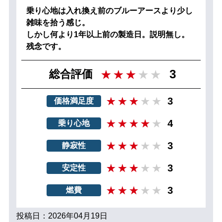
乗り心地は入れ換え前のブルーアースより少し
雑味を拾う感じ。
しかし何より1年以上前の製造日。説明無し。
残念です。
3
総合評価
3
価格満足度
4
乗り心地
3
静寂性
3
安定性
3
燃費
投稿日：2026年04月19日