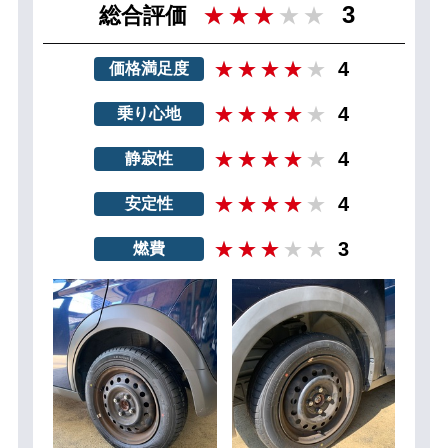
3
総合評価
4
価格満足度
4
乗り心地
4
静寂性
4
安定性
3
燃費