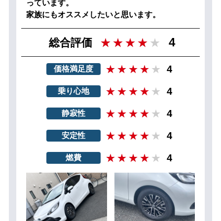
っています。
家族にもオススメしたいと思います。
4
総合評価
4
価格満足度
4
乗り心地
4
静寂性
4
安定性
4
燃費