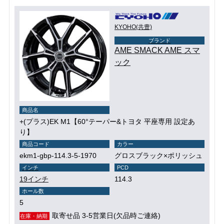
KYOHO(共豊)
ブランド
AME SMACK AME スマ
ック
商品名
+(プラス)EK M1【60°テーパー&トヨタ 平座専用 設定あ
り】
商品コード
カラー
ekm1-gbp-114.3-5-1970
グロスブラック×ポリッシュ
インチ
PCD
19インチ
114.3
ホール数
5
取寄せ品 3-5営業日(欠品時ご連絡)
在庫・納期