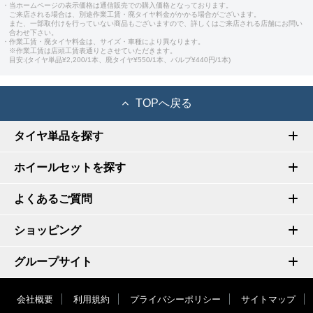
・当ホームページの表示価格は通信販売での購入価格となっております。
ご来店される場合は、別途作業工賃・廃タイヤ料金がかかる場合がございます。
また、一部取付けを行っていない商品もございますので、詳しくはご来店される店舗にお問い
合わせ下さい。
・作業工賃・廃タイヤ料金は、サイズ・車種により異なります。
※作業工賃は店頭工賃表通りとさせていただきます。
目安:(タイヤ単品¥2,200/1本、廃タイヤ¥550/1本、バルブ¥440円/1本)
TOPへ戻る
タイヤ単品を探す
ホイールセットを探す
よくあるご質問
ショッピング
グループサイト
会社概要
利用規約
プライバシーポリシー
サイトマップ