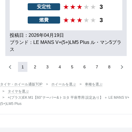
3
安定性
3
燃費
投稿日：2026年04月19日
ブランド：LE MANS V+(5+)LM5 Plus ル・マン5プラ
ス
1
2
3
4
5
6
7
8
タイヤ・ホイール通販TOP
ホイールを選ぶ
車種を選ぶ
タイヤを選ぶ
+(プラス)EK M1【60°テーパー&トヨタ 平座専用 設定あり】 ＋ LE MANS V+
(5+)LM5 Plus