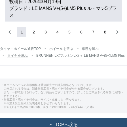
投稿日：2026年04月19日
ブランド：LE MANS V+(5+)LM5 Plus ル・マン5プラ
ス
1
2
3
4
5
6
7
8
タイヤ・ホイール通販TOP
ホイールを選ぶ
車種を選ぶ
タイヤを選ぶ
BRUNNEN LX(ブルネンLX) ＋ LE MANS V+(5+)LM5 Plus
・当ホームページの表示価格は通信販売での購入価格となっております。
ご来店される場合は、別途作業工賃・廃タイヤ料金がかかる場合がございます。
また、一部取付けを行っていない商品もございますので、詳しくはご来店される店舗にお問い
合わせ下さい。
・作業工賃・廃タイヤ料金は、サイズ・車種により異なります。
※作業工賃は店頭工賃表通りとさせていただきます。
目安:(タイヤ単品¥2,200/1本、廃タイヤ¥550/1本、バルブ¥440円/1本)
TOPへ戻る