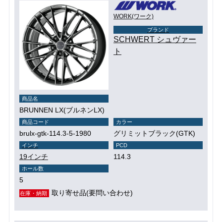
WORK(ワーク)
ブランド
SCHWERT シュヴァー
ト
商品名
BRUNNEN LX(ブルネンLX)
商品コード
カラー
brulx-gtk-114.3-5-1980
グリミットブラック(GTK)
インチ
PCD
19インチ
114.3
ホール数
5
取り寄せ品(要問い合わせ)
在庫・納期