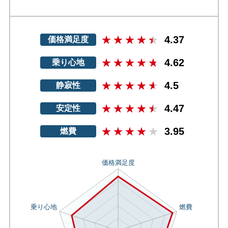
4.37
価格満足度
4.62
乗り心地
4.5
静寂性
4.47
安定性
3.95
燃費