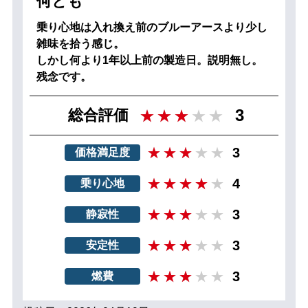
何とも
乗り心地は入れ換え前のブルーアースより少し
雑味を拾う感じ。
しかし何より1年以上前の製造日。説明無し。
残念です。
3
総合評価
3
価格満足度
4
乗り心地
3
静寂性
3
安定性
3
燃費