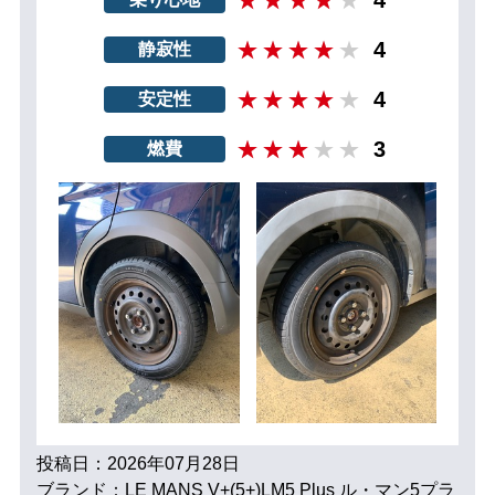
4
4
静寂性
4
安定性
3
燃費
投稿日：2026年07月28日
ブランド：LE MANS V+(5+)LM5 Plus ル・マン5プラ