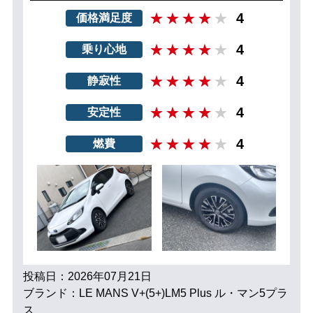
4
価格満足度
4
乗り心地
4
静寂性
4
安定性
4
燃費
投稿日：2026年07月21日
ブランド：LE MANS V+(5+)LM5 Plus ル・マン5プラ
ス