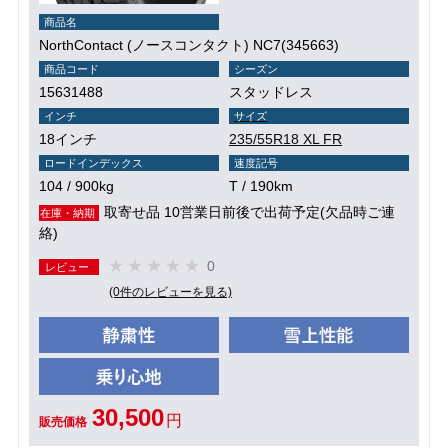
商品名
NorthContact (ノースコンタクト) NC7(345663)
商品コード
シーズン
15631488
スタッドレス
インチ
サイズ
18インチ
235/55R18 XL FR
ロードインデックス
速度記号
104 / 900kg
T / 190km
取寄せ品 10営業日前後で出荷予定(欠品時ご連
在庫・納期
絡)
0
レビュー
(0件のレビューを見る)
30,500
円
販売価格