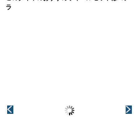
ラ
（KYOHO(共豊)）
（KYOHO(共豊)）
（KYOHO(共豊)）
CREST(クレス
GRAIVE(グレイ
VALKYRIE(ヴァ
ト)
ヴ)
ルキリー)
インチ
インチ
インチ
18インチ
18インチ
18インチ