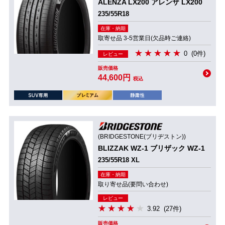
ALENZA LX200 アレンザ LX200
235/55R18
在庫・納期
取寄せ品 3-5営業日(欠品時ご連絡)
0
(0件)
レビュー
販売価格
44,600円
税込
(BRIDGESTONE(ブリヂストン))
BLIZZAK WZ-1 ブリザック WZ-1
235/55R18 XL
在庫・納期
取り寄せ品(要問い合わせ)
レビュー
3.92
(27件)
販売価格