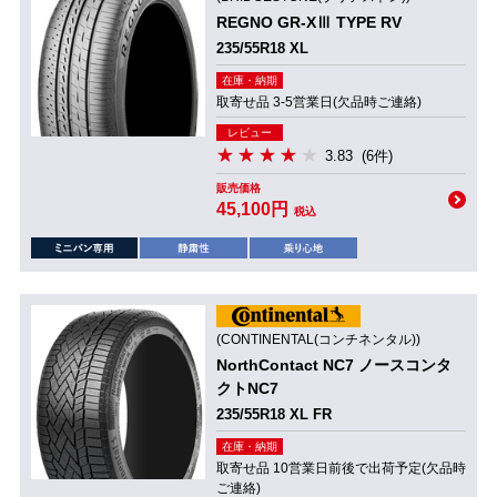
REGNO GR-XⅢ TYPE RV
235/55R18 XL
在庫・納期
取寄せ品 3-5営業日(欠品時ご連絡)
レビュー
3.83
(6件)
販売価格
45,100円
税込
(CONTINENTAL(コンチネンタル))
NorthContact NC7 ノースコンタ
クトNC7
235/55R18 XL FR
在庫・納期
取寄せ品 10営業日前後で出荷予定(欠品時
ご連絡)