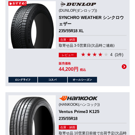
(DUNLOP(ダンロップ))
SYNCHRO WEATHER シンクロウ
ェザー
235/55R18 XL
在庫・納期
取寄せ品 3-5営業日(欠品時ご連絡)
4
(1件)
レビュー
販売価格
44,200円
税込
(HANKOOK(ハンコック))
Ventus Prime3 K125
235/55R18
在庫・納期
取寄せ品 10営業日前後で出荷予定(欠品時