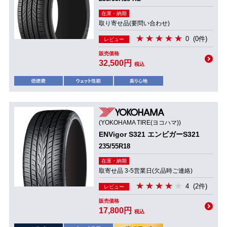
在庫・納期
取り寄せ品(要問い合わせ)
0
(0件)
レビュー
販売価格
32,500円
税込
(YOKOHAMA TIRE(ヨコハマ))
ENVigor S321 エンビガーS321
235/55R18
在庫・納期
取寄せ品 3-5営業日(欠品時ご連絡)
4
(2件)
レビュー
販売価格
17,800円
税込