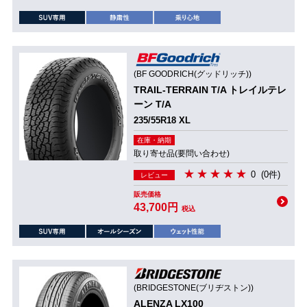
(BF GOODRICH(グッドリッチ))
TRAIL-TERRAIN T/A トレイルテレ
ーン T/A
235/55R18 XL
在庫・納期
取り寄せ品(要問い合わせ)
0
(0件)
レビュー
販売価格
43,700円
税込
(BRIDGESTONE(ブリヂストン))
ALENZA LX100