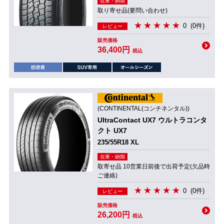
在庫・納期
取り寄せ品(要問い合わせ)
0
(0件)
レビュー
販売価格
36,400円
税込
(CONTINENTAL(コンチネンタル))
UltraContact UX7 ウルトラコンタ
クト UX7
235/55R18 XL
在庫・納期
取寄せ品 10営業日前後で出荷予定(欠品時
ご連絡)
0
(0件)
レビュー
販売価格
26,200円
税込