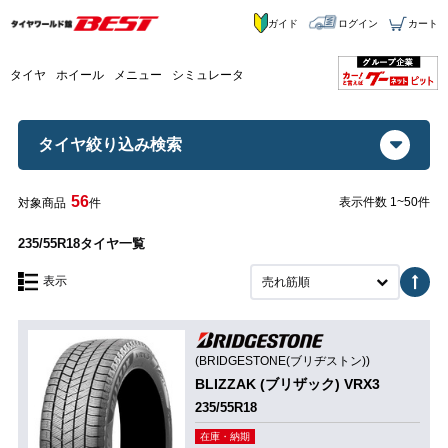
ガイド
ログイン
カート
タイヤ
ホイール
メニュー
シミュレータ
タイヤ絞り込み検索
56
表示件数 1~50件
対象商品
件
235/55R18タイヤ一覧
表示
売れ筋順
(BRIDGESTONE(ブリヂストン))
BLIZZAK (ブリザック) VRX3
235/55R18
在庫・納期