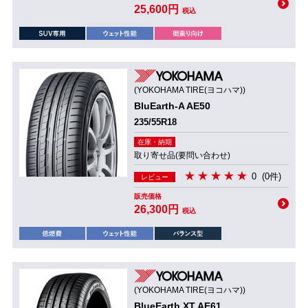
25,600円
税込
(YOKOHAMA TIRE(ヨコハマ))
BluEarth-A AE50
235/55R18
在庫・納期
取り寄せ品(要問い合わせ)
0
(0件)
レビュー
販売価格
26,300円
税込
(YOKOHAMA TIRE(ヨコハマ))
BlueEarth XT AE61