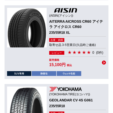
(AISIN(アイシン))
AITERRA AICROSS CR60 アイテ
ラ アイクロス CR60
235/55R18 XL
在庫・納期
取寄せ品 3-5営業日(欠品時ご連絡)
0
(0件)
レビュー
販売価格
15,100円
税込
(YOKOHAMA TIRE(ヨコハマ))
GEOLANDAR CV 4S G061
235/55R18