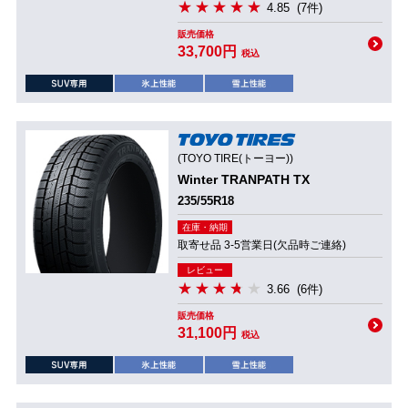
4.85
(7件)
販売価格
33,700円
税込
(TOYO TIRE(トーヨー))
Winter TRANPATH TX
235/55R18
在庫・納期
取寄せ品 3-5営業日(欠品時ご連絡)
レビュー
3.66
(6件)
販売価格
31,100円
税込