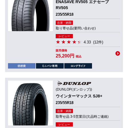
ENASAVE RV505 エナセーブ
RV505
235/55R18
在庫・納期
取り寄せ品(要問い合わせ)
レビュー
4.33
(12件)
販売価格
25,200円
税込
(DUNLOP(ダンロップ))
ウインターマックス SJ8+
235/55R18
在庫・納期
取寄せ品 3-5営業日(欠品時ご連絡)
レビュー