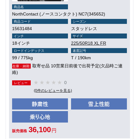
商品名
NorthContact (ノースコンタクト) NC7(345652)
商品コード
シーズン
15631484
スタッドレス
インチ
サイズ
18インチ
225/50R18 XL FR
ロードインデックス
速度記号
99 / 775kg
T / 190km
取寄せ品 10営業日前後で出荷予定(欠品時ご連
在庫・納期
絡)
0
レビュー
(0件のレビューを見る)
36,100
円
販売価格