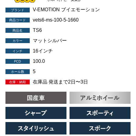
V-EMOTION ブイエモーション
ブランド
vets6-ms-100-5-1660
商品コード
TS6
商品名
マットシルバー
カラー
16インチ
インチ
100.0
PCD
5
ホール数
在庫品 発送まで2日〜3日
在庫・納期