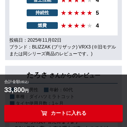
5
持続性
4
燃費
投稿日：2025年11月02日
ブランド：BLIZZAK (ブリザック) VRX3 (※旧モデル
または同シリーズ商品のレビューです。)
たろさ
さんからのレビュー
合計金額
(税込)
33,800
性別：
男性
年齢：
60代
円
車種：
ダイハツミラトコット
タイヤ使用月数：
1ヶ月
カートに入れる
VRXからの買い替えになります