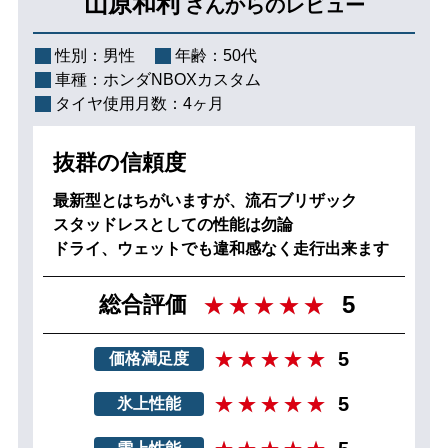
山原和利
さんからのレビュー
性別：
男性
年齢：
50代
車種：
ホンダNBOXカスタム
タイヤ使用月数：
4ヶ月
抜群の信頼度
最新型とはちがいますが、流石ブリザック
スタッドレスとしての性能は勿論
ドライ、ウェットでも違和感なく走行出来ます
5
総合評価
5
価格満足度
5
氷上性能