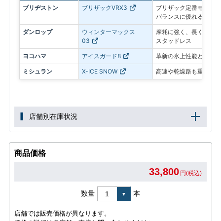
ブリヂストン
ブリザックVRX3
ブリザック定番モデル。
バランスに優れる
ダンロップ
ウィンターマックス
摩耗に強く、長く使いや
03
スタッドレス
ヨコハマ
アイスガード8
革新の氷上性能と静粛性
ミシュラン
X-ICE SNOW
高速や乾燥路も重視した
店舗別在庫状況
商品価格
33,800
円(税込)
数量
本
店舗では販売価格が異なります。