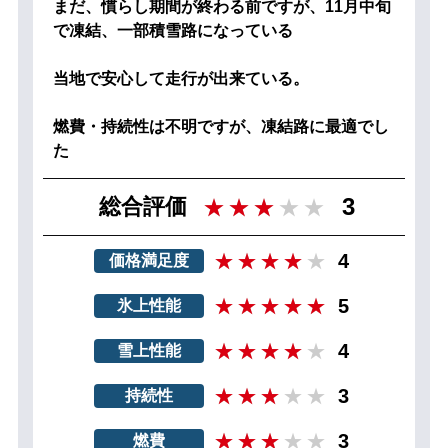
まだ、慣らし期間が終わる前ですが、11月中旬
で凍結、一部積雪路になっている
当地で安心して走行が出来ている。
燃費・持続性は不明ですが、凍結路に最適でし
た
3
総合評価
4
価格満足度
5
氷上性能
4
雪上性能
3
持続性
3
燃費