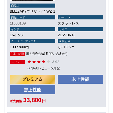
商品名
BLIZZAK (ブリザック) WZ-1
商品コード
シーズン
11633189
スタッドレス
インチ
サイズ
16インチ
215/70R16
ロードインデックス
速度記号
100 / 800kg
Q / 160km
取り寄せ品(要問い合わせ)
在庫・納期
3.92
レビュー
(27件のレビューを見る)
33,800
円
販売価格