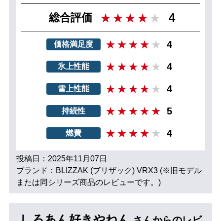
4
総合評価
4
価格満足度
4
氷上性能
4
雪上性能
5
持続性
4
燃費
投稿日：2025年11月07日
ブランド：BLIZZAK (ブリザック) VRX3 (※旧モデル
または同シリーズ商品のレビューです。)
しろあん好きやねん
さんからのレビ