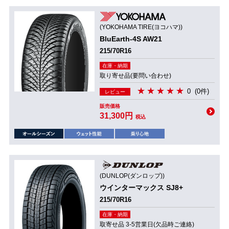
(YOKOHAMA TIRE(ヨコハマ))
BluEarth-4S AW21
215/70R16
在庫・納期
取り寄せ品(要問い合わせ)
0
(0件)
レビュー
販売価格
31,300円
税込
(DUNLOP(ダンロップ))
ウインターマックス SJ8+
215/70R16
在庫・納期
取寄せ品 3-5営業日(欠品時ご連絡)