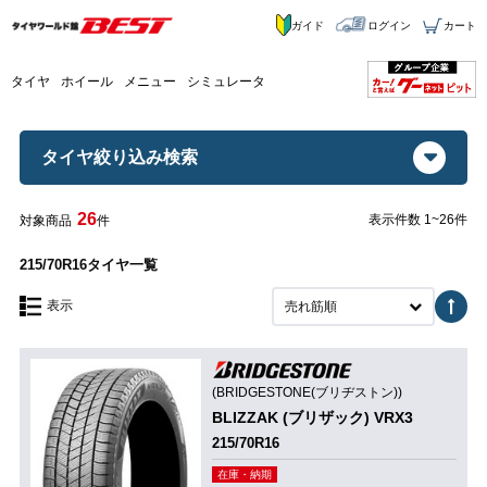
ガイド
ログイン
カート
タイヤ
ホイール
メニュー
シミュレータ
タイヤ絞り込み検索
26
表示件数 1~26件
対象商品
件
215/70R16タイヤ一覧
表示
売れ筋順
(BRIDGESTONE(ブリヂストン))
BLIZZAK (ブリザック) VRX3
215/70R16
在庫・納期