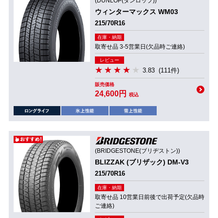
(DUNLOP(ダンロップ))
ウィンターマックス WM03
215/70R16
在庫・納期
取寄せ品 3-5営業日(欠品時ご連絡)
レビュー
3.83
(111件)
販売価格
24,600円
税込
(BRIDGESTONE(ブリヂストン))
BLIZZAK (ブリザック) DM-V3
215/70R16
在庫・納期
取寄せ品 10営業日前後で出荷予定(欠品時
ご連絡)