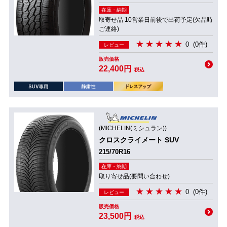
在庫・納期
取寄せ品 10営業日前後で出荷予定(欠品時
ご連絡)
0
(0件)
レビュー
販売価格
22,400円
税込
(MICHELIN(ミシュラン))
クロスクライメート SUV
215/70R16
在庫・納期
取り寄せ品(要問い合わせ)
0
(0件)
レビュー
販売価格
23,500円
税込