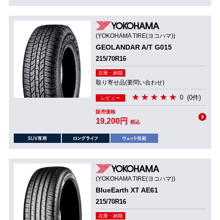
(YOKOHAMA TIRE(ヨコハマ))
GEOLANDAR A/T G015
215/70R16
在庫・納期
取り寄せ品(要問い合わせ)
0
(0件)
レビュー
販売価格
19,200円
税込
(YOKOHAMA TIRE(ヨコハマ))
BlueEarth XT AE61
215/70R16
在庫・納期