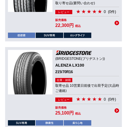
取り寄せ品(要問い合わせ)
0
(0件)
レビュー
販売価格
22,300円
税込
(BRIDGESTONE(ブリヂストン))
ALENZA LX100
215/70R16
在庫・納期
取寄せ品 10営業日前後で出荷予定(欠品時
ご連絡)
0
(0件)
レビュー
販売価格
25,100円
税込