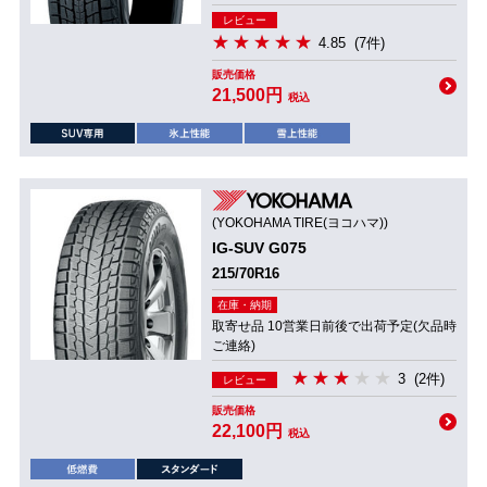
レビュー
4.85
(7件)
販売価格
21,500円
税込
(YOKOHAMA TIRE(ヨコハマ))
IG-SUV G075
215/70R16
在庫・納期
取寄せ品 10営業日前後で出荷予定(欠品時
ご連絡)
3
(2件)
レビュー
販売価格
22,100円
税込