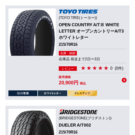
(TOYO TIRE(トーヨー))
OPEN COUNTRY A/TⅢ WHITE
LETTER オープンカントリーA/T3
ホワイトレター
215/70R16
在庫・納期
在庫品 発送まで2日〜3日
0
(0件)
レビュー
販売価格
20,900円
税込
(BRIDGESTONE(ブリヂストン))
DUELER A/T002
215/70R16