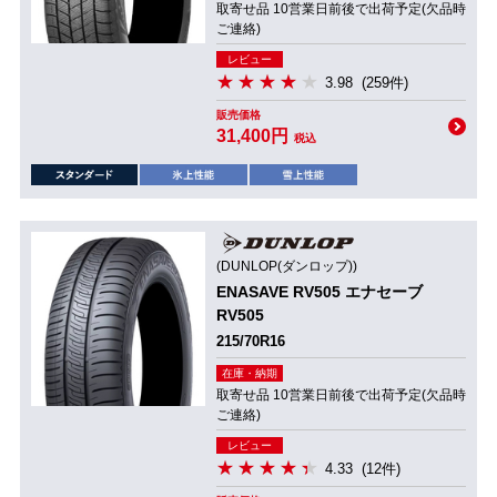
取寄せ品 10営業日前後で出荷予定(欠品時
ご連絡)
レビュー
3.98
(259件)
販売価格
31,400円
税込
(DUNLOP(ダンロップ))
ENASAVE RV505 エナセーブ
RV505
215/70R16
在庫・納期
取寄せ品 10営業日前後で出荷予定(欠品時
ご連絡)
レビュー
4.33
(12件)