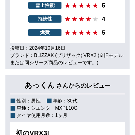
5
雪上性能
4
持続性
5
燃費
投稿日：2024年10月16日
ブランド：BLIZZAK (ブリザック) VRX2 (※旧モデル
または同シリーズ商品のレビューです。)
あっくん
さんからのレビュー
性別：
男性
年齢：
30代
車種：
シエンタ MXPL10G
タイヤ使用月数：
1ヶ月
初のVRX3!