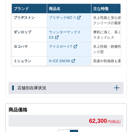
ブランド
商品名
主な特徴
ブリヂストン
ブリザックWZ-1
氷上性能と安心感を最優
クシリーズの最新モデル
ダンロップ
ウィンターマックス
摩耗に強く、長く使いや
03
スタッドレス
ヨコハマ
アイスガード7
氷上性能・静粛性・ロン
ンス型
ミシュラン
X-ICE SNOW
高速や乾燥路も重視した
店舗別在庫状況
商品価格
62,300
円(税込)