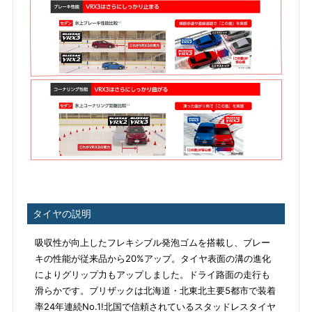
タイヤの説明
吸収性が向上したフレキシブル発泡ゴムを搭載し、ブレー
キの性能が従来品から20%アップ。タイヤ表面の溝の進化
によりグリップ力もアップしました。ドライ路面の走行も
滑らかです。ブリザックは北海道・北東北主要5都市で装着
率24年連続No.1!北国で信頼されているスタッドレスタイヤ