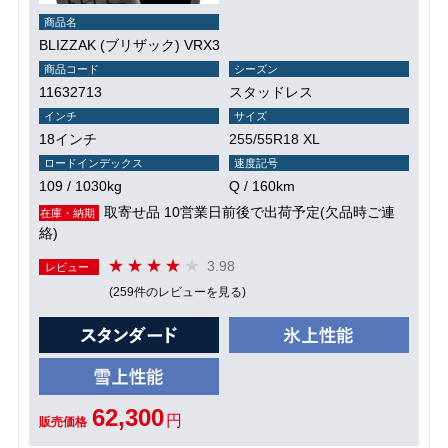
商品名
BLIZZAK (ブリザック) VRX3
商品コード
シーズン
11632713
スタッドレス
インチ
サイズ
18インチ
255/55R18 XL
ロードインデックス
速度記号
109 / 1030kg
Q / 160km
取寄せ品 10営業日前後で出荷予定(欠品時ご連
在庫・納期
絡)
3.98
レビュー
(259件のレビューを見る)
62,300
円
販売価格