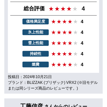
4
総合評価
4
価格満足度
4
氷上性能
4
雪上性能
4
持続性
4
燃費
投稿日：2024年10月21日
ブランド：BLIZZAK (ブリザック) VRX2 (※旧モデル
または同シリーズ商品のレビューです。)
工藤信彦
さんからのレビュー