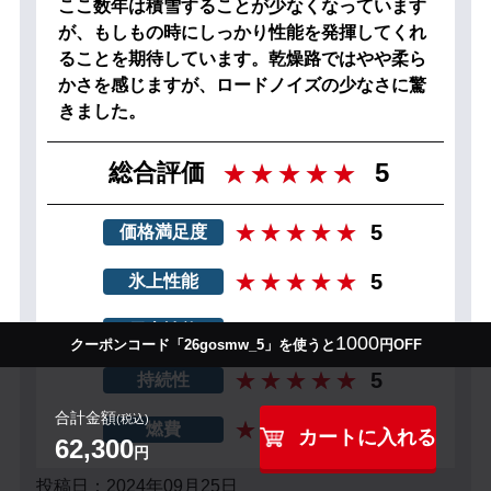
ここ数年は積雪することが少なくなっています
が、もしもの時にしっかり性能を発揮してくれ
ることを期待しています。乾燥路ではやや柔ら
かさを感じますが、ロードノイズの少なさに驚
きました。
5
総合評価
5
価格満足度
5
氷上性能
5
雪上性能
1000
クーポンコード「26gosmw_5」を使うと
円OFF
5
持続性
合計金額
(税込)
5
燃費
カートに入れる
62,300
円
投稿日：2024年09月25日