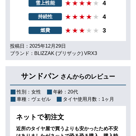
4
雪上性能
4
持続性
3
燃費
投稿日：2025年12月29日
ブランド：BLIZZAK (ブリザック) VRX3
サンドパン
さんからのレビュー
性別：
女性
年齢：
20代
車種：
ヴェゼル
タイヤ使用月数：
1ヶ月
ネットで初注文
近所のタイヤ屋で買うよりも安かったため不安
はありましたがネットで恐る恐る購入。購入時