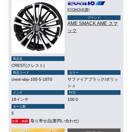
KYOHO(共豊)
ブランド
AME SMACK AME スマ
ック
商品名
CREST(クレスト)
商品コード
カラー
crest-sbp-100-5-1870
サファイアブラック/ポリッ
シュ
インチ
PCD
18インチ
100.0
ホール数
5
取り寄せ品(要問い合わせ)
在庫・納期