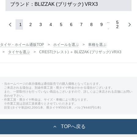
ブランド：BLIZZAK (ブリザック) VRX3
5
1
2
3
4
5
6
7
8
9
2
タイヤ・ホイール通販TOP
ホイールを選ぶ
車種を選ぶ
タイヤを選ぶ
CREST(クレスト) ＋ BLIZZAK (ブリザック) VRX3
・当ホームページの表示価格は通信販売での購入価格となっております。
ご来店される場合は、別途作業工賃・廃タイヤ料金がかかる場合がございます。
また、一部取付けを行っていない商品もございますので、詳しくはご来店される店舗にお問い
合わせ下さい。
・作業工賃・廃タイヤ料金は、サイズ・車種により異なります。
※作業工賃は店頭工賃表通りとさせていただきます。
目安:(タイヤ単品¥2,200/1本、廃タイヤ¥550/1本、バルブ¥440円/1本)
TOPへ戻る