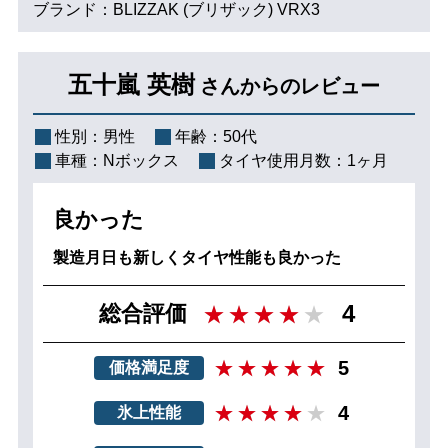
ブランド：BLIZZAK (ブリザック) VRX3
五十嵐 英樹
さんからのレビュー
性別：
男性
年齢：
50代
車種：
Nボックス
タイヤ使用月数：
1ヶ月
良かった
製造月日も新しくタイヤ性能も良かった
4
総合評価
5
価格満足度
4
氷上性能