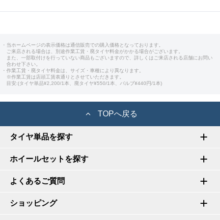
・当ホームページの表示価格は通信販売での購入価格となっております。
ご来店される場合は、別途作業工賃・廃タイヤ料金がかかる場合がございます。
また、一部取付けを行っていない商品もございますので、詳しくはご来店される店舗にお問い
合わせ下さい。
・作業工賃・廃タイヤ料金は、サイズ・車種により異なります。
※作業工賃は店頭工賃表通りとさせていただきます。
目安:(タイヤ単品¥2,200/1本、廃タイヤ¥550/1本、バルブ¥440円/1本)
TOPへ戻る
タイヤ単品を探す
ホイールセットを探す
よくあるご質問
ショッピング