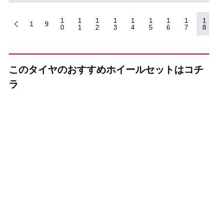
1
1
1
1
1
1
1
1
1
1
9
0
1
2
3
4
5
6
7
8
このタイヤのおすすめホイールセットはコチ
ラ
（KYOHO(共豊)）
（KYOHO(共豊)）
（KYOHO(共豊)）
+(プラス)EK M1
CREST(クレス
GRAIVE(グレイ
ト)
ヴ)
インチ