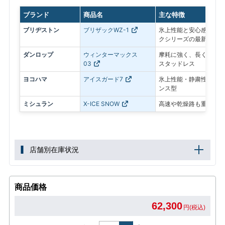
ブランド
商品名
主な特徴
ブリヂストン
ブリザックWZ-1
氷上性能と安心感を最優
クシリーズの最新モデル
ダンロップ
ウィンターマックス
摩耗に強く、長く使いや
03
スタッドレス
ヨコハマ
アイスガード7
氷上性能・静粛性・ロン
ンス型
ミシュラン
X-ICE SNOW
高速や乾燥路も重視した
店舗別在庫状況
商品価格
62,300
円(税込)