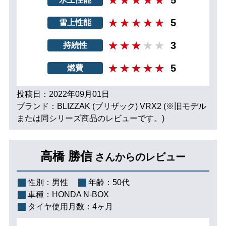
5
雪上性能
3
持続性
5
燃費
投稿日：2022年09月01日
ブランド：BLIZZAK (ブリザック) VRX2 (※旧モデル
または同シリーズ商品のレビューです。)
高橋 勝信
さんからのレビュー
性別：
男性
年齢：
50代
車種：
HONDA N-BOX
タイヤ使用月数：
4ヶ月