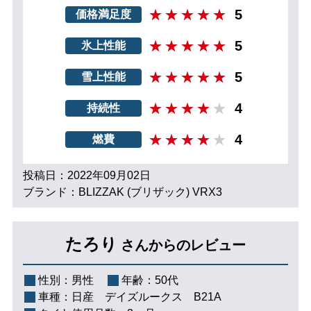
5
価格満足度
5
氷上性能
5
雪上性能
4
持続性
4
燃費
投稿日：2022年09月02日
ブランド：BLIZZAK (ブリザック) VRX3
たろり
さんからのレビュー
性別：
男性
年齢：
50代
車種：
日産 デイズルークス B21A