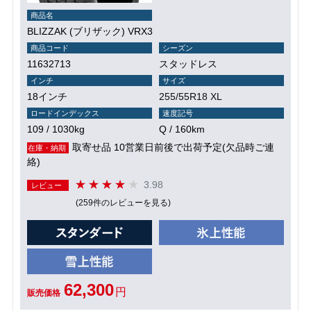
商品名
BLIZZAK (ブリザック) VRX3
商品コード
シーズン
11632713
スタッドレス
インチ
サイズ
18インチ
255/55R18 XL
ロードインデックス
速度記号
109 / 1030kg
Q / 160km
取寄せ品 10営業日前後で出荷予定(欠品時ご連
在庫・納期
絡)
3.98
レビュー
(259件のレビューを見る)
62,300
円
販売価格