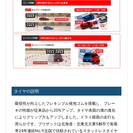
タイヤの説明
吸収性が向上したフレキシブル発泡ゴムを搭載し、ブレー
キの性能が従来品から20%アップ。タイヤ表面の溝の進化
によりグリップ力もアップしました。ドライ路面の走行も
滑らかです。ブリザックは北海道・北東北主要5都市で装着
率24年連続No.1!北国で信頼されているスタッドレスタイヤ