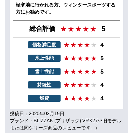
極寒地に行かれる方、ウィンタースポーツする
方にお勧めです。
5
総合評価
4
価格満足度
5
氷上性能
5
雪上性能
4
持続性
4
燃費
投稿日：2020年02月19日
ブランド：BLIZZAK (ブリザック) VRX2 (※旧モデル
または同シリーズ商品のレビューです。)