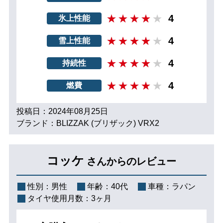
4
氷上性能
4
雪上性能
4
持続性
4
燃費
投稿日：2024年08月25日
ブランド：BLIZZAK (ブリザック) VRX2
コッケ
さんからのレビュー
性別：
男性
年齢：
40代
車種：
ラパン
タイヤ使用月数：
3ヶ月