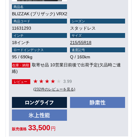
商品名
BLIZZAK (ブリザック) VRX2
商品コード
シーズン
11631293
スタッドレス
インチ
サイズ
18インチ
215/55R18
ロードインデックス
速度記号
95 / 690kg
Q / 160km
取寄せ品 10営業日前後で出荷予定(欠品時ご連
在庫・納期
絡)
3.99
レビュー
(232件のレビューを見る)
33,500
円
販売価格