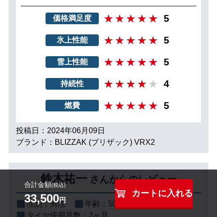
5
価格満足度
5
氷上性能
5
雪上性能
4
持続性
5
燃費
投稿日：2024年06月09日
ブランド：BLIZZAK (ブリザック) VRX2
鈴木祐一
さんからのレビュー
合計金額
(税込)
カートに入れる
33,500
円
性別：
男性
年齢：
50代
車種：
ラパン
タイヤ使用月数：
2ヶ月