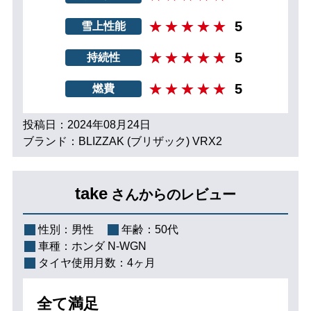
5
雪上性能
5
持続性
5
燃費
投稿日：2024年08月24日
ブランド：BLIZZAK (ブリザック) VRX2
take
さんからのレビュー
性別：
男性
年齢：
50代
車種：
ホンダ N-WGN
タイヤ使用月数：
4ヶ月
全て満足