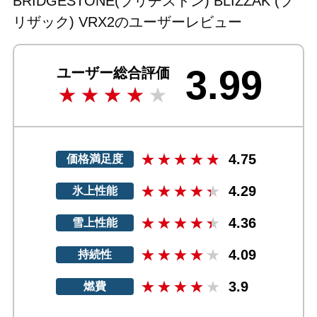
BRIDGESTONE(ブリヂストン) BLIZZAK (ブ
リザック) VRX2のユーザーレビュー
3.99
ユーザー総合評価
4.75
価格満足度
4.29
氷上性能
4.36
雪上性能
4.09
持続性
3.9
燃費