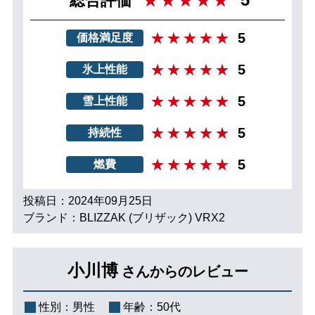
総合評価
5
価格満足度
5
氷上性能
5
雪上性能
5
持続性
5
燃費
投稿日：2024年09月25日
ブランド：BLIZZAK (ブリザック) VRX2
小川博
さんからのレビュー
性別：
男性
年齢：
50代