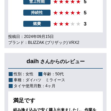
5
雪上性能
5
持続性
3
燃費
投稿日：2024年09月15日
ブランド：BLIZZAK (ブリザック) VRX2
daih
さんからのレビュー
性別：
女性
年齢：
50代
車種：
ダイハツ ミライース
タイヤ使用月数：
4ヶ月
満足です
組み換え込みで安く購入出来ましたし、作業を