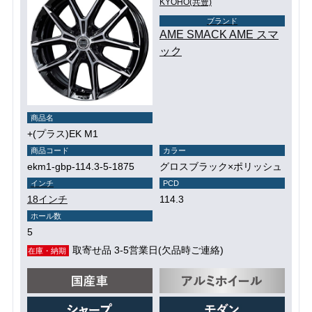
KYOHO(共豊)
ブランド
AME SMACK AME スマ
ック
商品名
+(プラス)EK M1
商品コード
カラー
ekm1-gbp-114.3-5-1875
グロスブラック×ポリッシュ
インチ
PCD
18インチ
114.3
ホール数
5
取寄せ品 3-5営業日(欠品時ご連絡)
在庫・納期