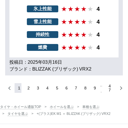
4
氷上性能
4
雪上性能
4
持続性
4
燃費
投稿日：2025年03月16日
ブランド：BLIZZAK (ブリザック) VRX2
4
1
2
3
4
5
6
7
8
9
7
タイヤ・ホイール通販TOP
ホイールを選ぶ
車種を選ぶ
タイヤを選ぶ
+(プラス)EK M1 ＋ BLIZZAK (ブリザック) VRX2