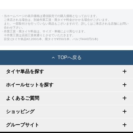
・当ホームページの表示価格は通信販売での購入価格となっております。
ご来店される場合は、別途作業工賃・廃タイヤ料金がかかる場合がございます。
また、一部取付けを行っていない商品もございますので、詳しくはご来店される店舗にお問い
合わせ下さい。
・作業工賃・廃タイヤ料金は、サイズ・車種により異なります。
※作業工賃は店頭工賃表通りとさせていただきます。
目安:(タイヤ単品¥2,200/1本、廃タイヤ¥550/1本、バルブ¥440円/1本)
TOPへ戻る
タイヤ単品を探す
ホイールセットを探す
よくあるご質問
ショッピング
グループサイト