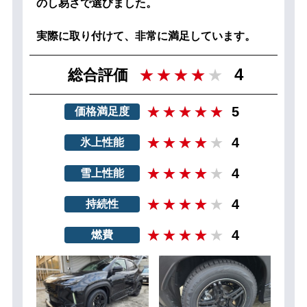
のし易さで選びました。
実際に取り付けて、非常に満足しています。
4
総合評価
5
価格満足度
4
氷上性能
4
雪上性能
4
持続性
4
燃費