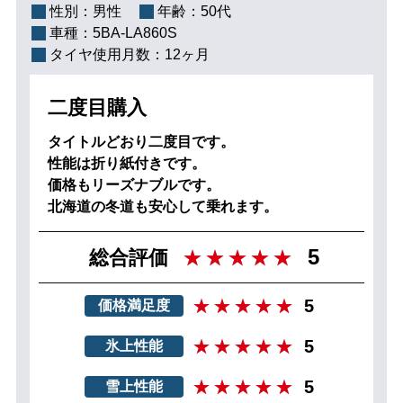
性別：
男性
年齢：
50代
車種：
5BA-LA860S
タイヤ使用月数：
12ヶ月
二度目購入
タイトルどおり二度目です。
性能は折り紙付きです。
価格もリーズナブルです。
北海道の冬道も安心して乗れます。
5
総合評価
5
価格満足度
5
氷上性能
5
雪上性能