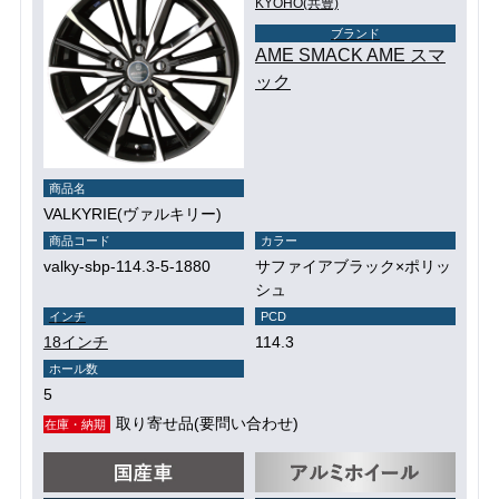
KYOHO(共豊)
ブランド
AME SMACK AME スマ
ック
商品名
VALKYRIE(ヴァルキリー)
商品コード
カラー
valky-sbp-114.3-5-1880
サファイアブラック×ポリッ
シュ
インチ
PCD
18インチ
114.3
ホール数
5
取り寄せ品(要問い合わせ)
在庫・納期