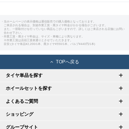
・当ホームページの表示価格は通信販売での購入価格となっております。
ご来店される場合は、別途作業工賃・廃タイヤ料金がかかる場合がございます。
また、一部取付けを行っていない商品もございますので、詳しくはご来店される店舗にお問い
合わせ下さい。
・作業工賃・廃タイヤ料金は、サイズ・車種により異なります。
※作業工賃は店頭工賃表通りとさせていただきます。
目安:(タイヤ単品¥2,200/1本、廃タイヤ¥550/1本、バルブ¥440円/1本)
TOPへ戻る
タイヤ単品を探す
ホイールセットを探す
よくあるご質問
ショッピング
グループサイト