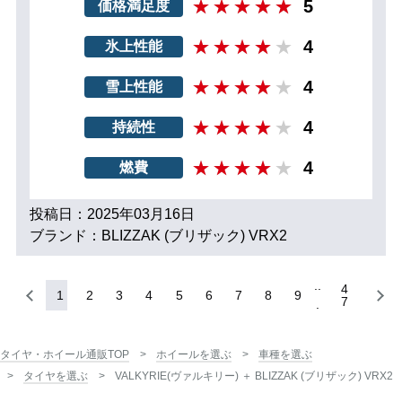
5
価格満足度
4
氷上性能
4
雪上性能
4
持続性
4
燃費
投稿日：2025年03月16日
ブランド：BLIZZAK (ブリザック) VRX2
4
1
2
3
4
5
6
7
8
9
7
タイヤ・ホイール通販TOP
ホイールを選ぶ
車種を選ぶ
タイヤを選ぶ
VALKYRIE(ヴァルキリー) ＋ BLIZZAK (ブリザック) VRX2