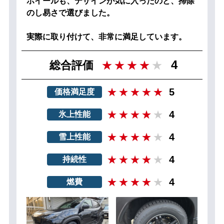
ホイールも、デザインが気に入ったのと、掃除
のし易さで選びました。
実際に取り付けて、非常に満足しています。
4
総合評価
5
価格満足度
4
氷上性能
4
雪上性能
4
持続性
4
燃費