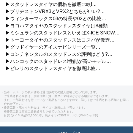
▶スタッドレスタイヤの価格を徹底比較!…
▶ブリヂストンVRX3とVRX2どちらがいい?…
▶ウィンターマックス03の特長や02との比較…
▶ヨコハマタイヤのスタッドレスタイヤは8種類…
▶ミシュランのスタッドレスといえばX-ICE SNOW…
▶トーヨータイヤのスタッドレスはコスパが優秀…
▶グッドイヤーのアイスナビシリーズ一覧…
▶コンチネンタルのスタッドレスの評判はどう?…
▶ハンコックのスタッドレス!性能が高いモデル…
▶ピレリのスタッドレスタイヤを徹底比較…
・当ホームページの表示価格は通信販売での購入価格となっております。
ご来店される場合は、別途作業工賃・廃タイヤ料金がかかる場合がございます。
また、一部取付けを行っていない商品もございますので、詳しくはご来店される店舗にお問い
合わせ下さい。
・作業工賃・廃タイヤ料金は、サイズ・車種により異なります。
※作業工賃は店頭工賃表通りとさせていただきます。
目安:(タイヤ単品¥2,200/1本、廃タイヤ¥550/1本、バルブ¥440円/1本)