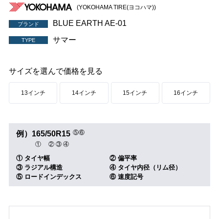
(YOKOHAMA TIRE(ヨコハマ))
BLUE EARTH AE-01
ブランド
サマー
TYPE
サイズを選んで価格を見る
13インチ
14インチ
15インチ
16インチ
⑤
⑥
例）
165
/
50
R
15
①
②
③
④
① タイヤ幅
② 偏平率
③ ラジアル構造
④ タイヤ内径（リム径）
⑤ ロードインデックス
⑥ 速度記号