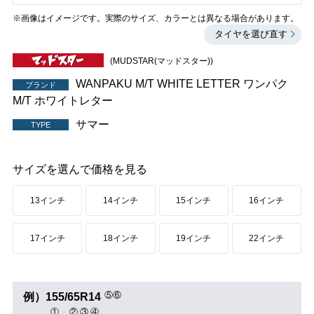
※画像はイメージです。実際のサイズ、カラーとは異なる場合があります。
タイヤを選び直す
(MUDSTAR(マッドスター))
WANPAKU M/T WHITE LETTER ワンパク
ブランド
M/T ホワイトレター
サマー
TYPE
サイズを選んで価格を見る
13インチ
14インチ
15インチ
16インチ
17インチ
18インチ
19インチ
22インチ
⑤
⑥
例）
155
/
65
R
14
①
②
③
④