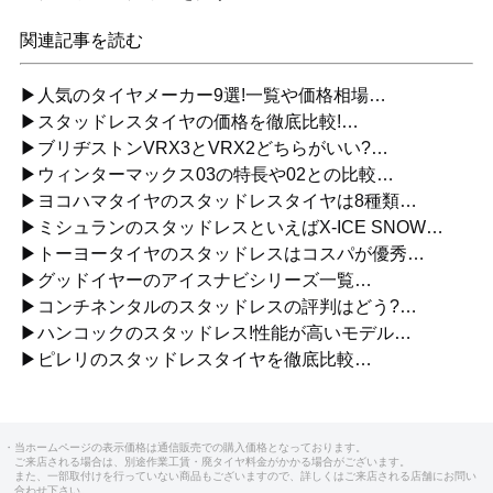
関連記事を読む
▶人気のタイヤメーカー9選!一覧や価格相場…
▶スタッドレスタイヤの価格を徹底比較!…
▶ブリヂストンVRX3とVRX2どちらがいい?…
▶ウィンターマックス03の特長や02との比較…
▶ヨコハマタイヤのスタッドレスタイヤは8種類…
▶ミシュランのスタッドレスといえばX-ICE SNOW…
▶トーヨータイヤのスタッドレスはコスパが優秀…
▶グッドイヤーのアイスナビシリーズ一覧…
▶コンチネンタルのスタッドレスの評判はどう?…
▶ハンコックのスタッドレス!性能が高いモデル…
▶ピレリのスタッドレスタイヤを徹底比較…
・当ホームページの表示価格は通信販売での購入価格となっております。
ご来店される場合は、別途作業工賃・廃タイヤ料金がかかる場合がございます。
また、一部取付けを行っていない商品もございますので、詳しくはご来店される店舗にお問い
合わせ下さい。