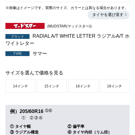
※画像はイメージです。実際のサイズ、カラーとは異なる場合があります。
タイヤを選び直す
(MUDSTAR(マッドスター))
RADIAL A/T WHITE LETTER ラジアルA/T ホ
ブランド
ワイトレター
サマー
TYPE
サイズを選んで価格を見る
14インチ
15インチ
16インチ
18インチ
⑤
⑥
例）
205
/
60
R
16
①
②
③
④
① タイヤ幅
② 偏平率
③ ラジアル構造
④ タイヤ内径（リム径）