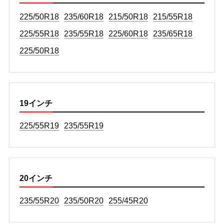
225/50R18
235/60R18
215/50R18
215/55R18
225/55R18
235/55R18
225/60R18
235/65R18
225/50R18
19インチ
225/55R19
235/55R19
20インチ
235/55R20
235/50R20
255/45R20