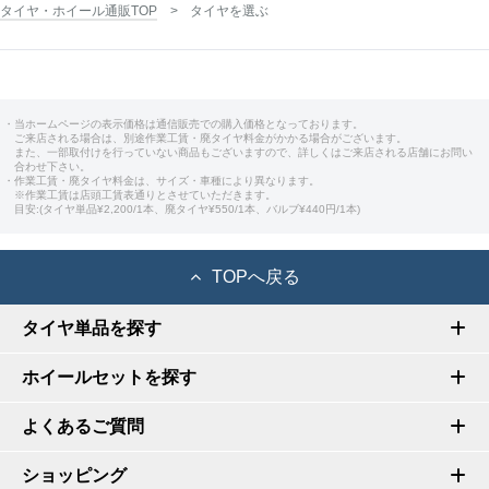
タイヤ・ホイール通販TOP
タイヤを選ぶ
・当ホームページの表示価格は通信販売での購入価格となっております。
ご来店される場合は、別途作業工賃・廃タイヤ料金がかかる場合がございます。
また、一部取付けを行っていない商品もございますので、詳しくはご来店される店舗にお問い
合わせ下さい。
・作業工賃・廃タイヤ料金は、サイズ・車種により異なります。
※作業工賃は店頭工賃表通りとさせていただきます。
目安:(タイヤ単品¥2,200/1本、廃タイヤ¥550/1本、バルブ¥440円/1本)
TOPへ戻る
タイヤ単品を探す
ホイールセットを探す
よくあるご質問
ショッピング