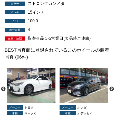
ストロングガンメタ
カラー
15インチ
インチ
100.0
PCD
4
ホール数
取寄せ品 3-5営業日(欠品時ご連絡)
在庫・納期
BEST写真館に登録されているこのホイールの装着
写真
(06件)
メーカー
トヨタ
メーカー
ホンダ
車種
マークX
車種
オデッセイ