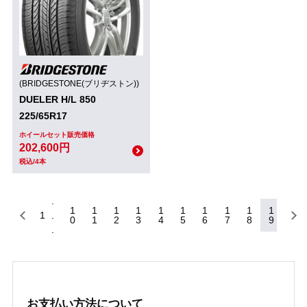
(BRIDGESTONE(ブリヂストン))
DUELER H/L 850
225/65R17
ホイールセット販売価格
202,600円
税込/4本
1
1
1
1
1
1
1
1
1
1
1
0
1
2
3
4
5
6
7
8
9
お支払い方法について