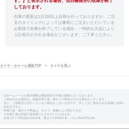
す。】と表示される場合、当日確保分の在庫が終了
しております。
在庫の更新は1日1回以上反映を行っておりますが、ご注
文のタイミングによっては事前にご注文いただいている
お客様で在庫が終了している場合、一時的な欠品により
上記表示がされる場合がございます。ご了承ください。
タイヤ・ホイール通販TOP
タイヤを選ぶ
・当ホームページの表示価格は通信販売での購入価格となっております。
ご来店される場合は、別途作業工賃・廃タイヤ料金がかかる場合がございます。
また、一部取付けを行っていない商品もございますので、詳しくはご来店される店舗にお問い
合わせ下さい。
・作業工賃・廃タイヤ料金は、サイズ・車種により異なります。
※作業工賃は店頭工賃表通りとさせていただきます。
目安:(タイヤ単品¥2,200/1本、廃タイヤ¥550/1本、バルブ¥440円/1本)