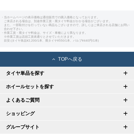
・当ホームページの表示価格は通信販売での購入価格となっております。
ご来店される場合は、別途作業工賃・廃タイヤ料金がかかる場合がございます。
また、一部取付けを行っていない商品もございますので、詳しくはご来店される店舗にお問い
合わせ下さい。
・作業工賃・廃タイヤ料金は、サイズ・車種により異なります。
※作業工賃は店頭工賃表通りとさせていただきます。
目安:(タイヤ単品¥2,200/1本、廃タイヤ¥550/1本、バルブ¥440円/1本)
TOPへ戻る
タイヤ単品を探す
ホイールセットを探す
よくあるご質問
ショッピング
グループサイト