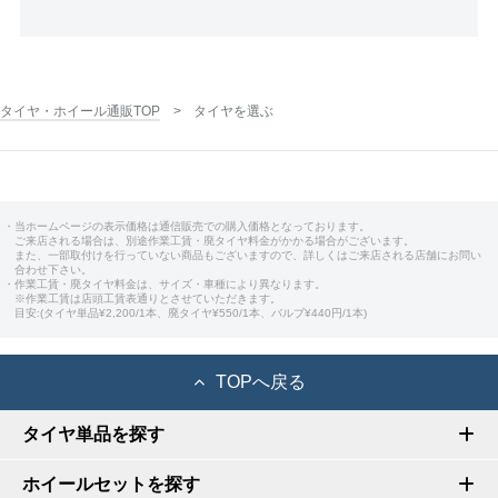
タイヤ・ホイール通販TOP
タイヤを選ぶ
・当ホームページの表示価格は通信販売での購入価格となっております。
ご来店される場合は、別途作業工賃・廃タイヤ料金がかかる場合がございます。
また、一部取付けを行っていない商品もございますので、詳しくはご来店される店舗にお問い
合わせ下さい。
・作業工賃・廃タイヤ料金は、サイズ・車種により異なります。
※作業工賃は店頭工賃表通りとさせていただきます。
目安:(タイヤ単品¥2,200/1本、廃タイヤ¥550/1本、バルブ¥440円/1本)
TOPへ戻る
タイヤ単品を探す
ホイールセットを探す