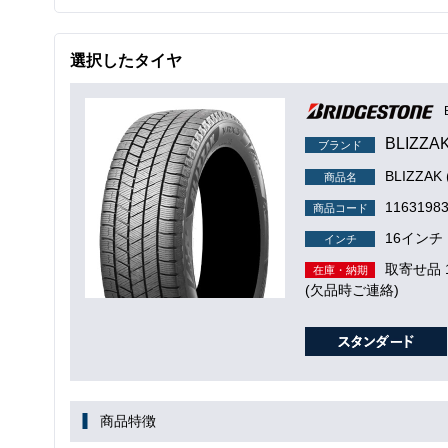
選択したタイヤ
BLIZZA
ブランド
BLIZZA
商品名
1163198
商品コード
16インチ
インチ
取寄せ品
在庫・納期
(欠品時ご連絡)
商品特徴