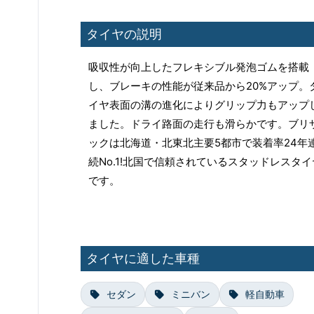
タイヤの説明
吸収性が向上したフレキシブル発泡ゴムを搭載
し、ブレーキの性能が従来品から20%アップ。
イヤ表面の溝の進化によりグリップ力もアップ
ました。ドライ路面の走行も滑らかです。ブリ
ックは北海道・北東北主要5都市で装着率24年
続No.1!北国で信頼されているスタッドレスタイ
です。
タイヤに適した車種
セダン
ミニバン
軽自動車