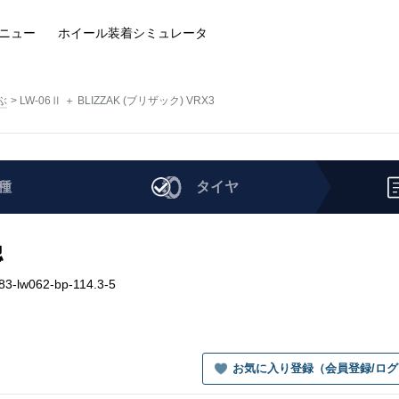
ニュー
ホイール装着
シミュレータ
ぶ
LW-06Ⅱ ＋ BLIZZAK (ブリザック) VRX3
種
タイヤ
認
3-lw062-bp-114.3-5
お気に入り登録（会員登録/ロ