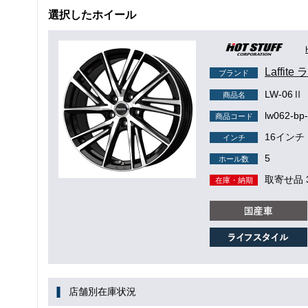
選択したホイール
Laffit
ブランド
LW-06Ⅱ
商品名
lw062-bp
商品コード
16インチ
インチ
5
ホール数
取寄せ品 
在庫・納期
店舗別在庫状況