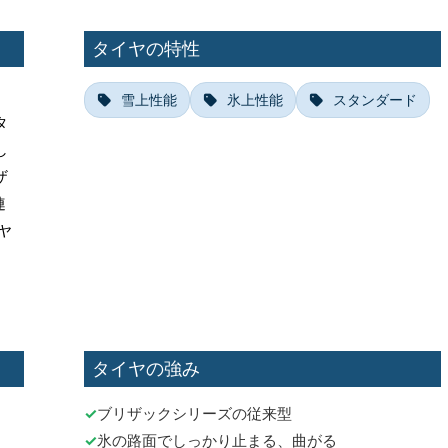
タイヤの特性
雪上性能
氷上性能
スタンダード
タ
し
ザ
連
ヤ
タイヤの強み
ブリザックシリーズの従来型
氷の路面でしっかり止まる、曲がる