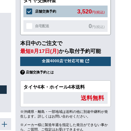
タイヤ交換料金
3,520
店舗交換予約
円(税込)
0
自宅配送
円(税込)
本日中のご注文で
最短8月17日(月)
から取付予約可能
全国4000店で対応可能
店舗交換予約とは
タイヤ4本・ホイール4本送料
送料無料
※沖縄県・離島・一部地域は送料の他に別途中継料が発
生します。詳しくはお問い合わせください。
※メーカー様に製造年週を指定した発注ができない事か
ら、ご質問、ご指定はお受けできません