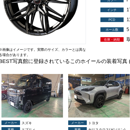
カラー
インチ
1
PCD
5
ホール数
在庫・納期
※画像はイメージです。実際のサイズ、カラーとは異な
る場合があります。
BEST写真館に登録されているこのホイールの装着写真
メーカー
スズキ
メーカー
トヨタ
車種
エブリィ
車種
ヤリスクロス(ガソリン)(ハイブリッド)