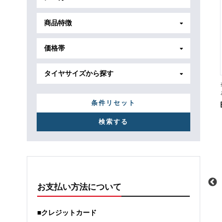
商品特徴
価格帯
タイヤサイズから探す
条件リセット
お支払い方法について
メーカー
トヨタ
メーカー
ホンダ
■クレジットカード
車種
ヴォクシーハイブリッド
車種
ステップワゴン e:/HEV