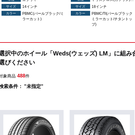
サイズ
14インチ
サイズ
18インチ
カラー
PBMC(パールブラック/ミ
カラー
PBMC/TI(パールブラック
ラーカット)
ミラーカット/チタントッ
プ)
選択中のホイール「Weds(ウェッズ) LM」に組
選びください
488
対象商品
件
検索条件： "未指定"