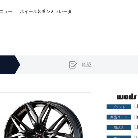
ニュー
ホイール装着
シミュレータ
確認
L
ブランド
l
商品コード
L
商品名