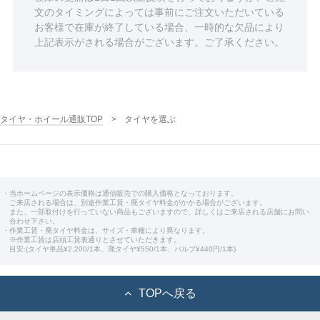
文のタイミングによっては事前にご注文いただいている
お客様で在庫が終了している場合、一時的な欠品により
上記表示がされる場合がございます。ご了承ください。
タイヤ・ホイール通販TOP
タイヤを選ぶ
・当ホームページの表示価格は通信販売での購入価格となっております。
ご来店される場合は、別途作業工賃・廃タイヤ料金がかかる場合がございます。
また、一部取付けを行っていない商品もございますので、詳しくはご来店される店舗にお問い
合わせ下さい。
・作業工賃・廃タイヤ料金は、サイズ・車種により異なります。
※作業工賃は店頭工賃表通りとさせていただきます。
目安:(タイヤ単品¥2,200/1本、廃タイヤ¥550/1本、バルブ¥440円/1本)
TOPへ戻る