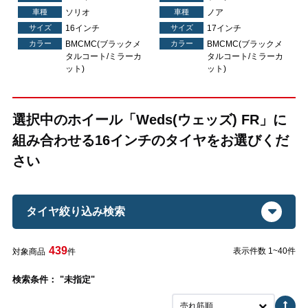
車種
ソリオ
車種
ノア
サイズ
16インチ
サイズ
17インチ
カラー
BMCMC(ブラックメ
カラー
BMCMC(ブラックメ
タルコート/ミラーカ
タルコート/ミラーカ
ット)
ット)
選択中のホイール「Weds(ウェッズ) FR」に
組み合わせる16インチのタイヤをお選びくだ
さい
タイヤ絞り込み検索
439
表示件数 1~40件
対象商品
件
検索条件： "未指定"
売れ筋順