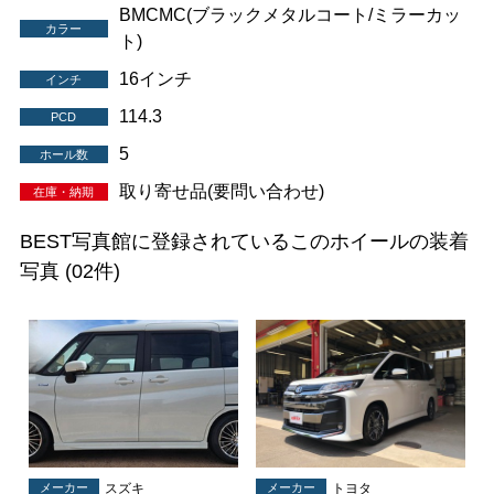
BMCMC(ブラックメタルコート/ミラーカッ
カラー
ト)
16インチ
インチ
114.3
PCD
5
ホール数
取り寄せ品(要問い合わせ)
在庫・納期
BEST写真館に登録されているこのホイールの装着
写真
(02件)
メーカー
スズキ
メーカー
トヨタ