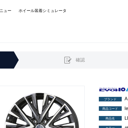
ニュー
ホイール装着
シミュレータ
確認
A
ブランド
l
商品コード
L
商品名