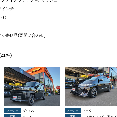
16インチ
00.0
取り寄せ品(要問い合わせ)
(21件)
メーカー
ダイハツ
メーカー
トヨタ
車種
タフト
車種
エスティマハイブリッド