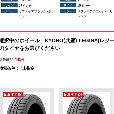
サイズ
17インチ
サイズ
15インチ
カラー
サファイアブラック×ポリ
カラー
サファイアブラック×ポリ
ッシュ
ッシュ
選択中のホイール「KYOHO(共豊) LEGINA(レ
のタイヤをお選びください
445
対象商品
件
検索条件： "未指定"