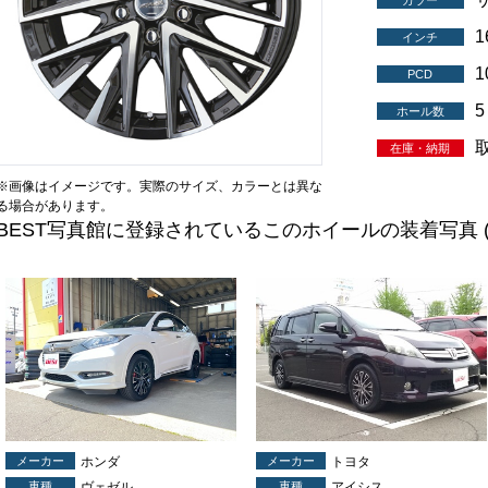
カラー
インチ
1
PCD
5
ホール数
在庫・納期
※画像はイメージです。実際のサイズ、カラーとは異な
る場合があります。
BEST写真館に登録されているこのホイールの装着写真
メーカー
ホンダ
メーカー
トヨタ
車種
ヴェゼル
車種
アイシス