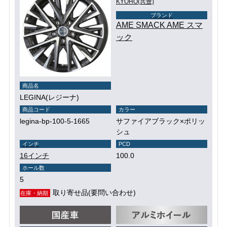
KYOHO(共豊)
ブランド
AME SMACK AME スマ
ック
商品名
LEGINA(レジーナ)
商品コード
カラー
legina-bp-100-5-1665
サファイアブラック×ポリッ
シュ
インチ
PCD
16インチ
100.0
ホール数
5
取り寄せ品(要問い合わせ)
在庫・納期