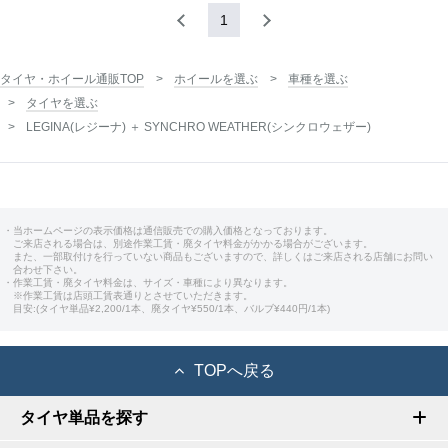
1
タイヤ・ホイール通販TOP
ホイールを選ぶ
車種を選ぶ
タイヤを選ぶ
LEGINA(レジーナ) ＋ SYNCHRO WEATHER(シンクロウェザー)
・当ホームページの表示価格は通信販売での購入価格となっております。
ご来店される場合は、別途作業工賃・廃タイヤ料金がかかる場合がございます。
また、一部取付けを行っていない商品もございますので、詳しくはご来店される店舗にお問い
合わせ下さい。
・作業工賃・廃タイヤ料金は、サイズ・車種により異なります。
※作業工賃は店頭工賃表通りとさせていただきます。
目安:(タイヤ単品¥2,200/1本、廃タイヤ¥550/1本、バルブ¥440円/1本)
TOPへ戻る
タイヤ単品を探す