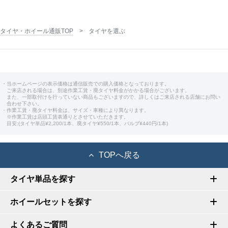
タイヤ・ホイール通販TOP
タイヤを選ぶ
・当ホームページの表示価格は通信販売での購入価格となっております。
ご来店される場合は、別途作業工賃・廃タイヤ料金がかかる場合がございます。
また、一部取付けを行っていない商品もございますので、詳しくはご来店される店舗にお問い
合わせ下さい。
・作業工賃・廃タイヤ料金は、サイズ・車種により異なります。
※作業工賃は店頭工賃表通りとさせていただきます。
目安:(タイヤ単品¥2,200/1本、廃タイヤ¥550/1本、バルブ¥440円/1本)
TOPへ戻る
タイヤ単品を探す
ホイールセットを探す
よくあるご質問