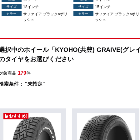
サイズ
18インチ
サイズ
15インチ
カラー
サファイア ブラック×ポリ
カラー
サファイア ブラック×ポリ
ッシュ
ッシュ
選択中のホイール「KYOHO(共豊) GRAIVE(グ
のタイヤをお選びください
179
対象商品
件
検索条件： "未指定"