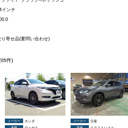
14インチ
00.0
取り寄せ品(要問い合わせ)
(05件)
メーカー
ホンダ
メーカー
日産
車種
ヴェゼル
車種
エクストレイル