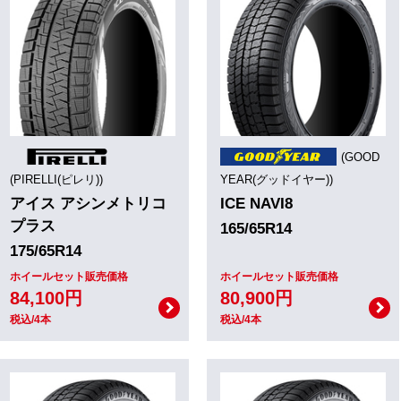
(GOOD
(PIRELLI(ピレリ))
YEAR(グッドイヤー))
アイス アシンメトリコ
ICE NAVI8
プラス
165/65R14
175/65R14
ホイールセット販売価格
ホイールセット販売価格
84,100円
80,900円
税込/4本
税込/4本