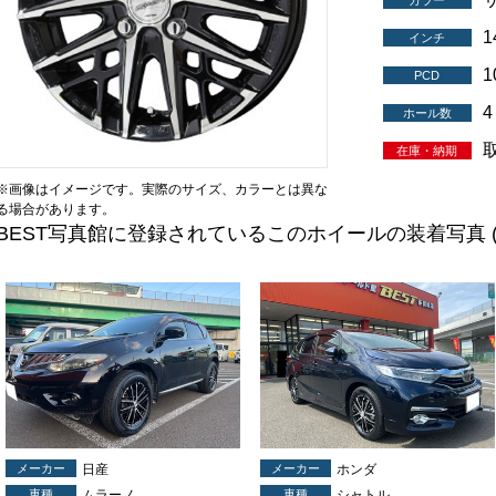
カラー
インチ
1
PCD
4
ホール数
在庫・納期
※画像はイメージです。実際のサイズ、カラーとは異な
る場合があります。
BEST写真館に登録されているこのホイールの装着写真
メーカー
日産
メーカー
ホンダ
車種
ムラーノ
車種
シャトル