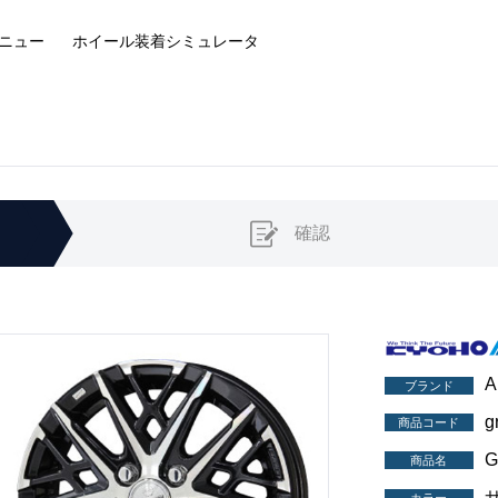
ニュー
ホイール装着
シミュレータ
確認
A
ブランド
g
商品コード
G
商品名