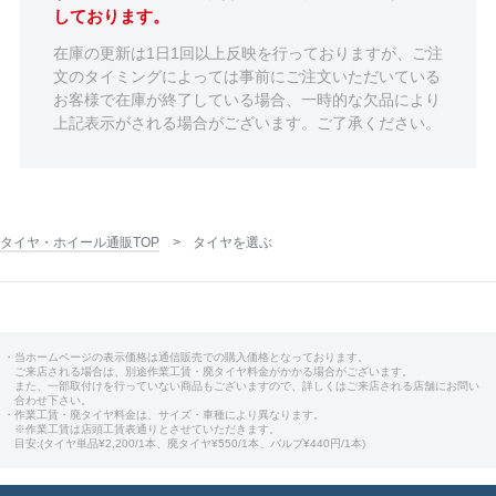
しております。
在庫の更新は1日1回以上反映を行っておりますが、ご注
文のタイミングによっては事前にご注文いただいている
お客様で在庫が終了している場合、一時的な欠品により
上記表示がされる場合がございます。ご了承ください。
タイヤ・ホイール通販TOP
タイヤを選ぶ
・当ホームページの表示価格は通信販売での購入価格となっております。
ご来店される場合は、別途作業工賃・廃タイヤ料金がかかる場合がございます。
また、一部取付けを行っていない商品もございますので、詳しくはご来店される店舗にお問い
合わせ下さい。
・作業工賃・廃タイヤ料金は、サイズ・車種により異なります。
※作業工賃は店頭工賃表通りとさせていただきます。
目安:(タイヤ単品¥2,200/1本、廃タイヤ¥550/1本、バルブ¥440円/1本)