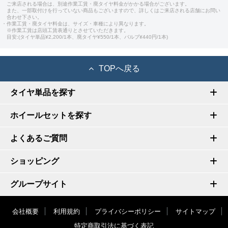
ご来店される場合は、別途作業工賃・廃タイヤ料金がかかる場合がございます。
また、一部取付けを行っていない商品もございますので、詳しくはご来店される店舗にお問い
合わせ下さい。
・作業工賃・廃タイヤ料金は、サイズ・車種により異なります。
※作業工賃は店頭工賃表通りとさせていただきます。
目安:(タイヤ単品¥2,200/1本、廃タイヤ¥550/1本、バルブ¥440円/1本)
TOPへ戻る
タイヤ単品を探す
ホイールセットを探す
よくあるご質問
ショッピング
グループサイト
会社概要
利用規約
プライバシーポリシー
サイトマップ
特定商取引法に基づく表記