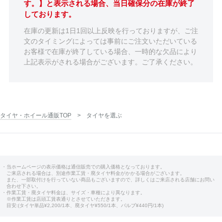
す。】と表示される場合、当日確保分の在庫が終了
しております。
在庫の更新は1日1回以上反映を行っておりますが、ご注
文のタイミングによっては事前にご注文いただいている
お客様で在庫が終了している場合、一時的な欠品により
上記表示がされる場合がございます。ご了承ください。
タイヤ・ホイール通販TOP
タイヤを選ぶ
・当ホームページの表示価格は通信販売での購入価格となっております。
ご来店される場合は、別途作業工賃・廃タイヤ料金がかかる場合がございます。
また、一部取付けを行っていない商品もございますので、詳しくはご来店される店舗にお問い
合わせ下さい。
・作業工賃・廃タイヤ料金は、サイズ・車種により異なります。
※作業工賃は店頭工賃表通りとさせていただきます。
目安:(タイヤ単品¥2,200/1本、廃タイヤ¥550/1本、バルブ¥440円/1本)