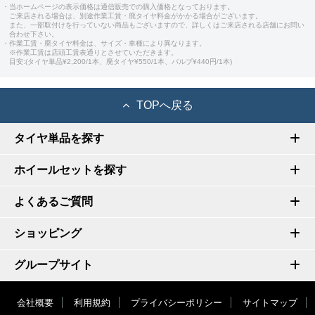
・当ホームページの表示価格は通信販売での購入価格となっております。
ご来店される場合は、別途作業工賃・廃タイヤ料金がかかる場合がございます。
また、一部取付けを行っていない商品もございますので、詳しくはご来店される店舗にお問い
合わせ下さい。
・作業工賃・廃タイヤ料金は、サイズ・車種により異なります。
※作業工賃は店頭工賃表通りとさせていただきます。
目安:(タイヤ単品¥2,200/1本、廃タイヤ¥550/1本、バルブ¥440円/1本)
TOPへ戻る
タイヤ単品を探す
ホイールセットを探す
よくあるご質問
ショッピング
グループサイト
会社概要
利用規約
プライバシーポリシー
サイトマップ