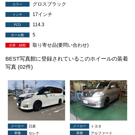
グロスブラック
カラー
17インチ
インチ
114.3
PCD
5
ホール数
取り寄せ品(要問い合わせ)
在庫・納期
BEST写真館に登録されているこのホイールの装着
写真
(02件)
メーカー
日産
メーカー
トヨタ
車種
セレナ
車種
アルファード