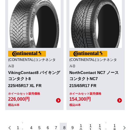
(CONTINENTAL(コンチネンタ
(CONTINENTAL(コンチネンタ
ル))
ル))
VikingContact8 バイキング
NorthContact NC7 ノース
コンタクト8
コンタクトNC7
225/45R17 XL FR
215/65R17 FR
ホイールセット販売価格
ホイールセット販売価格
226,000円
154,300円
税込/4本
税込/4本
1
1
1
1
1
4
5
6
7
8
9
0
1
2
8