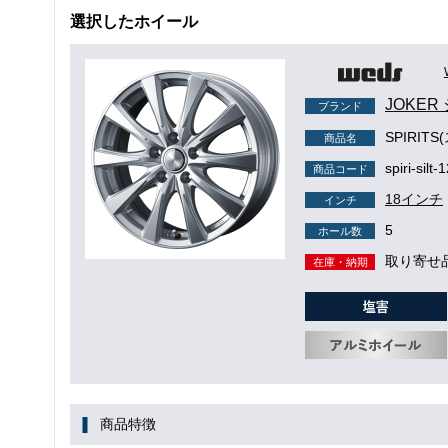
選択したホイール
JOKER
ブランド
SPIRI
商品名
spiri-silt
商品コード
18インチ
インチ
5
ホール数
取り寄せ
在庫・納期
商品特徴