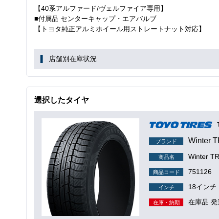
【40系アルファード/ヴェルファイア専用】
■付属品 センターキャップ・エアバルブ
【トヨタ純正アルミホイール用ストレートナット対応】
店舗別在庫状況
選択したタイヤ
Winter 
ブランド
Winter
商品名
751126
商品コード
18インチ
インチ
在庫品 発
在庫・納期