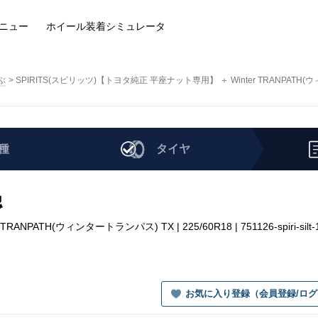
ニュー
ホイール装着
シミュレータ
ぶ
SPIRITS(スピリッツ)【トヨタ純正 平座ナット専用】 ＋ Winter TRANPATH(
種
タイヤ
認
TH(ウィンタートランパス) TX | 225/60R18 | 751126-spiri-silt-1
お気に入り登録（会員登録/ロ